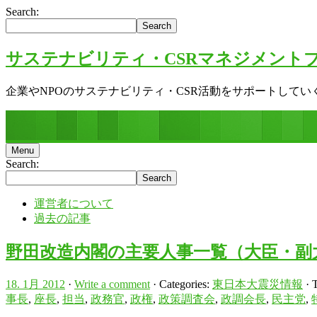
Search:
サステナビリティ・CSRマネジメント
企業やNPOのサステナビリティ・CSR活動をサポートしてい
Menu
Search:
運営者について
過去の記事
野田改造内閣の主要人事一覧（大臣・副
18. 1月 2012
·
Write a comment
· Categories:
東日本大震災情報
· 
事長
,
座長
,
担当
,
政務官
,
政権
,
政策調査会
,
政調会長
,
民主党
,