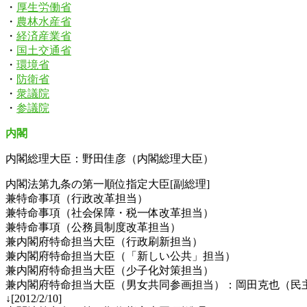
・
厚生労働省
・
農林水産省
・
経済産業省
・
国土交通省
・
環境省
・
防衛省
・
衆議院
・
参議院
内閣
内閣総理大臣：野田佳彦（内閣総理大臣）
内閣法第九条の第一順位指定大臣[副総理]
兼特命事項（行政改革担当）
兼特命事項（社会保障・税一体改革担当）
兼特命事項（公務員制度改革担当）
兼内閣府特命担当大臣（行政刷新担当）
兼内閣府特命担当大臣（「新しい公共」担当）
兼内閣府特命担当大臣（少子化対策担当）
兼内閣府特命担当大臣（男女共同参画担当）：岡田克也（民
↓[2012/2/10]