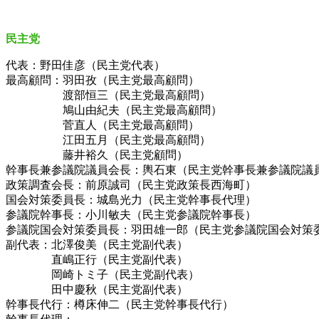
民主党
代表：野田佳彦（民主党代表）
最高顧問：羽田孜（民主党最高顧問）
渡部恒三（民主党最高顧問）
鳩山由紀夫（民主党最高顧問）
菅直人（民主党最高顧問）
江田五月（民主党最高顧問）
藤井裕久（民主党顧問）
幹事長兼参議院議員会長：輿石東（民主党幹事長兼参議院議
政策調査会長：前原誠司（民主党政策長西海町）
国会対策委員長：城島光力（民主党幹事長代理）
参議院幹事長：小川敏夫（民主党参議院幹事長）
参議院国会対策委員長：羽田雄一郎（民主党参議院国会対策
副代表：北澤俊美（民主党副代表）
直嶋正行（民主党副代表）
岡崎トミ子（民主党副代表）
田中慶秋（民主党副代表）
幹事長代行：樽床伸二（民主党幹事長代行）