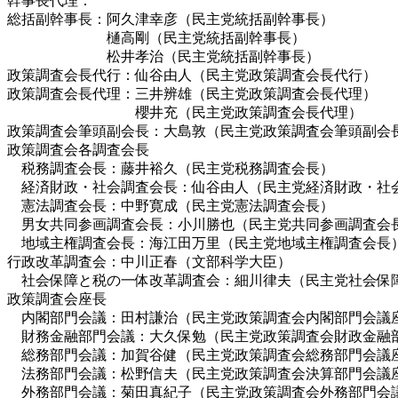
幹事長代理：
総括副幹事長：阿久津幸彦（民主党統括副幹事長）
樋高剛（民主党統括副幹事長）
松井孝治（民主党統括副幹事長）
政策調査会長代行：仙谷由人（民主党政策調査会長代行）
政策調査会長代理：三井辨雄（民主党政策調査会長代理）
櫻井充（民主党政策調査会長代理）
政策調査会筆頭副会長：大島敦（民主党政策調査会筆頭副会
政策調査会各調査会長
税務調査会長：藤井裕久（民主党税務調査会長）
経済財政・社会調査会長：仙谷由人（民主党経済財政・社
憲法調査会長：中野寛成（民主党憲法調査会長）
男女共同参画調査会長：小川勝也（民主党共同参画調査会
地域主権調査会長：海江田万里（民主党地域主権調査会長
行政改革調査会：中川正春（文部科学大臣）
社会保障と税の一体改革調査会：細川律夫（民主党社会保
政策調査会座長
内閣部門会議：田村謙治（民主党政策調査会内閣部門会議
財務金融部門会議：大久保勉（民主党政策調査会財政金融
総務部門会議：加賀谷健（民主党政策調査会総務部門会議
法務部門会議：松野信夫（民主党政策調査会決算部門会議
外務部門会議：菊田真紀子（民主党政策調査会外務部門会