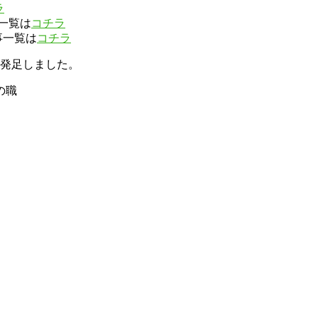
ラ
一覧は
コチラ
事一覧は
コチラ
が発足しました。
の職