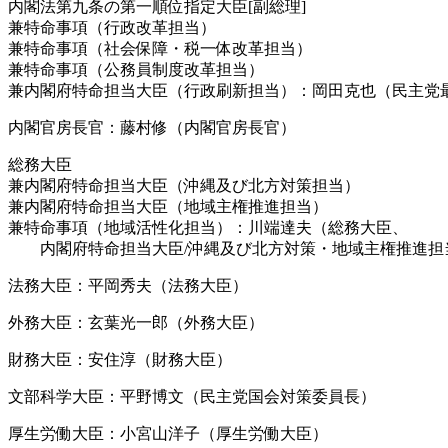
内閣法第九条の第一順位指定大臣[副総理]
兼特命事項（行政改革担当）
兼特命事項（社会保障・税一体改革担当）
兼特命事項（公務員制度改革担当）
兼内閣府特命担当大臣（行政刷新担当）：岡田克也（民主党
内閣官房長官：藤村修（内閣官房長官）
総務大臣
兼内閣府特命担当大臣（沖縄及び北方対策担当）
兼内閣府特命担当大臣（地域主権推進担当）
兼特命事項（地域活性化担当）：川端達夫（総務大臣、
内閣府特命担当大臣/沖縄及び北方対策・地域主権推進担当
法務大臣：平岡秀夫（法務大臣）
外務大臣：玄葉光一郎（外務大臣）
財務大臣：安住淳（財務大臣）
文部科学大臣：平野博文（民主党国会対策委員長）
厚生労働大臣：小宮山洋子（厚生労働大臣）