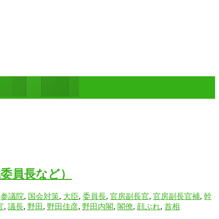
院委員長など）
,
参議院
,
国会対策
,
大臣
,
委員長
,
官房副長官
,
官房副長官補
,
幹
官
,
議長
,
野田
,
野田佳彦
,
野田内閣
,
閣僚
,
顔ぶれ
,
首相