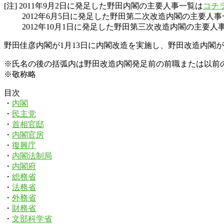
[注] 2011年9月2日に発足した野田内閣の主要人事一覧は
コチ
2012年6月5日に発足した野田第二次改造内閣の主要人事
2012年10月1日に発足した野田第三次改造内閣の主要人
野田佳彦内閣が1月13日に内閣改造を実施し、野田改造内閣
※氏名の後の括弧内は野田改造内閣発足前の前職または以前
※敬称略
目次
・
内閣
・
民主党
・
首相官邸
・
内閣官房
・
復興庁
・
内閣法制局
・
内閣府
・
総務省
・
法務省
・
外務省
・
財務省
・
文部科学省