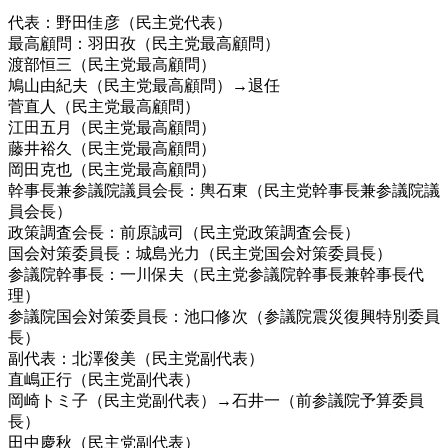
代表：野田佳彦（民主党代表）
最高顧問：羽田孜（民主党最高顧問）
渡部恒三（民主党最高顧問）
鳩山由紀夫（民主党最高顧問）→退任
菅直人（民主党最高顧問）
江田五月（民主党最高顧問）
藤井裕久（民主党最高顧問）
岡田克也（民主党最高顧問）
幹事長兼参議院議員会長：輿石東（民主党幹事長兼参議院議
員会長）
政策調査会長：前原誠司（民主党政策調査会長）
国会対策委員長：城島光力（民主党国会対策委員長）
参議院幹事長：一川保夫（民主党参議院幹事長兼幹事長代
理）
参議院国会対策委員長：池口修次（参議院震災復興特別委員
長）
副代表：北澤俊美（民主党副代表）
直嶋正行（民主党副代表）
岡崎トミ子（民主党副代表）→石井一（前参議院予算委員
長）
田中慶秋（民主党副代表）