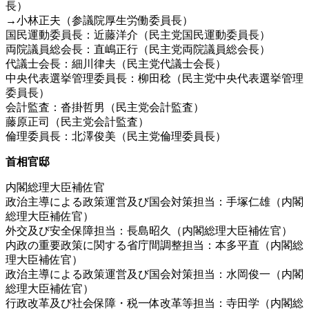
長）
→小林正夫（参議院厚生労働委員長）
国民運動委員長：近藤洋介（民主党国民運動委員長）
両院議員総会長：直嶋正行（民主党両院議員総会長）
代議士会長：細川律夫（民主党代議士会長）
中央代表選挙管理委員長：柳田稔（民主党中央代表選挙管理
委員長）
会計監査：沓掛哲男（民主党会計監査）
藤原正司（民主党会計監査）
倫理委員長：北澤俊美（民主党倫理委員長）
首相官邸
内閣総理大臣補佐官
政治主導による政策運営及び国会対策担当：手塚仁雄（内閣
総理大臣補佐官）
外交及び安全保障担当：長島昭久（内閣総理大臣補佐官）
内政の重要政策に関する省庁間調整担当：本多平直（内閣総
理大臣補佐官）
政治主導による政策運営及び国会対策担当：水岡俊一（内閣
総理大臣補佐官）
行政改革及び社会保障・税一体改革等担当：寺田学（内閣総