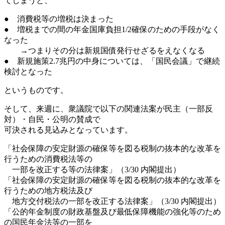
てしまうと、
● 消費税等の増税は決まった
● 増税までの間の年金国庫負担1/2確保のための手段がなく
なった
→つまりその分は新規国債発行せざるをえなくなる
● 新規施策2.7兆円の中身については、「国民会議」で継続
検討となった
というものです。
そして、来週に、衆議院で以下の関連法案が民主（一部反
対）・自民・公明の賛成で
可決される見込みとなっています。
「社会保障の安定財源の確保等を図る税制の抜本的な改革を
行うための消費税法等の
一部を改正する等の法律案」（3/30 内閣提出）
「社会保障の安定財源の確保等を図る税制の抜本的な改革を
行うための地方税法及び
地方交付税法の一部を改正する法律案」（3/30 内閣提出）
「公的年金制度の財政基盤及び最低保障機能の強化等のため
の国民年金法等の一部を