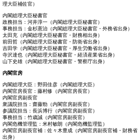
理大臣補佐官）
内閣総理大臣秘書官
政務担当：河井淳一（内閣総理大臣秘書官）
事務担当：金杉憲治（内閣総理大臣秘書官・外務省出身）
太田充（内閣総理大臣秘書官・財務相出身）
前田哲（内閣総理大臣秘書官・防衛省出身）
吉田学（内閣総理大臣秘書官・厚生労働省出身）
寺沢達也（内閣総理大臣秘書官・経済産業省出身）
山下史雄（内閣総理大臣秘書官・警察庁出身）
内閣官房
内閣総理大臣：野田佳彦（内閣総理大臣）
内閣官房長官：藤村修（内閣官房長官）
内閣官房副長官
衆議院担当：齋藤勁（内閣官房副長官）
参議院担当：長浜博行（内閣官房副長官）
事務担当：竹歳誠（内閣官房副長官）
内閣危機管理監：米村敏朗（内閣危機監理監）
内閣官房副長官補：佐々木豊成（内閣官房副長官補・財務省
出身）