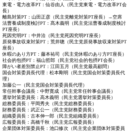
東電・電力改革PT：仙谷由人（民主党東電・電力改革PT会
長）
離島対策PT：山田正彦（民主党離党対策PT座長）→空席
法曹養成制度検討PT：髙木義明（民主党法曹養成制度検討
PT座長）
死因究明PT：中井洽（民主党死因究明PT座長）
原発事故収束対策PT；荒井聰（民主党原発事故収束対策PT
座長）
休暇のあり方PT：藤本祐司（民主党休暇のあり方PT座長）
社会的包摂PT：福山哲郎（民主党社会的包摂PT会長）
障がい者差別禁止PT：江田五月（民主党最高顧問）
国会対策委員長代理：松本剛明（民主党国会対策委員長代
理）
加藤公一（民主党国会対策委員長代理）
常任幹事会議長：中野寛成（民主党常任幹事会議長）
選挙対策委員長：高木義明（民主党選挙対策委員長）
総務委員長：平岡秀夫（民主党総務委員長）
財務委員長：武正公一（民主党財務委員長）
組織委員長：古本伸一郎（民主党組織委員長）
広報委員長：高橋千秋（民主党広報委員長）
企業団体対策委員長：池口修次（民主党企業団体対策委員