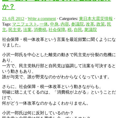
か？
23. 6月 2012
·
Write a comment
· Categories:
東日本大震災情報
·
Tags:
マニフェスト
,
一体
,
中身
,
内容
,
参議院
,
改革
,
政策
,
民
主
,
民主党
,
法案
,
消費税
,
社会保障
,
税
,
自民
,
衆議院
社会保障・税一体改革という言葉を最近頻繁に聞くようにな
りました。
小沢一郎氏を中心とした離党の動きで民主党が分裂の危機に
あり、
一方で、民主党執行部と自民党は協調して法案を可決すると
いう動きもあり、
誰が与党で、誰が野党なのかがわからなくなっています。
さらに、社会保障・税一体改革という動きながらも、
明確に聴こえてくるのは、「消費税が上がる」ということだ
けで、
何がどう一体改革なのかもよくわかりません。
小沢一郎氏は何に反対しているのか？