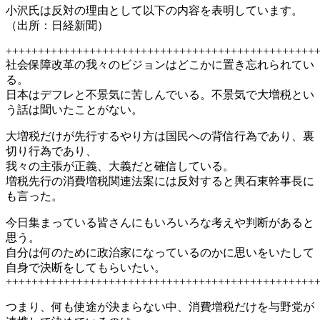
小沢氏は反対の理由として以下の内容を表明しています。
（出所：日経新聞）
++++++++++++++++++++++++++++++++++++++++++++++++
社会保障改革の我々のビジョンはどこかに置き忘れられてい
る。
日本はデフレと不景気に苦しんでいる。不景気で大増税とい
う話は聞いたことがない。
大増税だけが先行するやり方は国民への背信行為であり、裏
切り行為であり、
我々の主張が正義、大義だと確信している。
増税先行の消費増税関連法案には反対すると輿石東幹事長に
も言った。
今日集まっている皆さんにもいろいろな考えや判断があると
思う。
自分は何のために政治家になっているのかに思いをいたして
自身で決断をしてもらいたい。
++++++++++++++++++++++++++++++++++++++++++++++++
つまり、何も使途が決まらない中、消費増税だけを与野党が