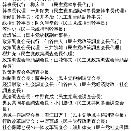
幹事長代行：樽床伸二（民主党幹事長代行）
幹事長代理：一川保夫（民主党参議院幹事長兼幹事長代理）
筆頭副幹事長：松井孝治（民主党筆頭副幹事長）
総括副幹事長：阿久津幸彦（民主党統括副幹事長）
笠浩史（民主党統括副幹事長）
逢坂誠二（民主党統括副幹事長）
政策調査会長代行：仙谷由人（民主党政策調査会長代行）
政策調査会長代理：三井辨雄（民主党政策調査会長代理）
櫻井充（民主党政策調査会長代理）
政策調査会筆頭副会長：山花郁夫（民主党政策調査会筆頭副
会長）
政策調査会各調査会長
税制調査会長：藤井裕久（民主党税制調査会長）
経済財政・社会調査会長：仙谷由人（民主党経済財政・社会
調査会長）
憲法調査会長：中野寛成（民主党憲法調査会長）
男女共同参画調査会長：小川勝也（民主党共同参画調査会
長）
地域主権調査会長：海江田万里（民主党地域主権調査会長）
行政改革調査会：中野寛成（民主党行政調査会長）
社会保障と税の一体改革調査会：細川律夫（民主党社会保障