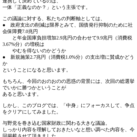
連携して決めているのは、
一体「正義なのか？」という主張です。
この議論に対する、私たちの判断軸としては、
● 政府支出の削減は限界とみて、国債発行抑制のために社
会保障費7.0兆円
と年金国庫負担増加2.9兆円の合わせて9.9兆円（消費税
3.67%分）の増税は
やむを得ないのかどうか
● 新規施策2.7兆円（消費税1.0%分）の支出増に賛成かどう
か
ということになると思います。
もちろん、今回のおのおのの思惑の背景には、次回の総選挙
でいかに勝つかということが
あると思います。
しかし、このブログでは、「中身」にフォーカスして、争点
をクリアにしてみました。
与野党を巻き込む国家財政に関わる大きな議論。
しっかり内容を理解しておきたいなと想い調べた内容を、今
回掲載させて頂きました。