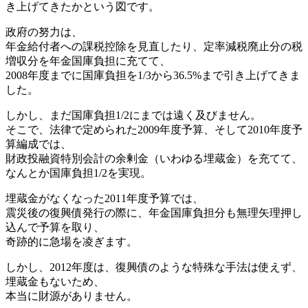
き上げてきたかという図です。
政府の努力は、
年金給付者への課税控除を見直したり、定率減税廃止分の税
増収分を年金国庫負担に充てて、
2008年度までに国庫負担を1/3から36.5%まで引き上げてきま
した。
しかし、まだ国庫負担1/2にまでは遠く及びません。
そこで、法律で定められた2009年度予算、そして2010年度予
算編成では、
財政投融資特別会計の余剰金（いわゆる埋蔵金）を充てて、
なんとか国庫負担1/2を実現。
埋蔵金がなくなった2011年度予算では、
震災後の復興債発行の際に、年金国庫負担分も無理矢理押し
込んで予算を取り、
奇跡的に急場を凌ぎます。
しかし、2012年度は、復興債のような特殊な手法は使えず、
埋蔵金もないため、
本当に財源がありません。