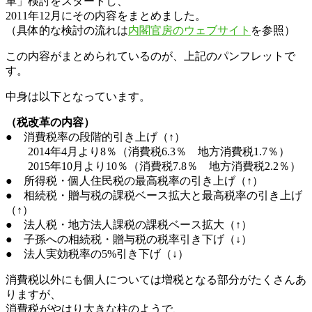
革」検討をスタートし、
2011年12月にその内容をまとめました。
（具体的な検討の流れは
内閣官房のウェブサイト
を参照）
この内容がまとめられているのが、上記のパンフレットで
す。
中身は以下となっています。
（税改革の内容）
● 消費税率の段階的引き上げ（↑）
2014年4月より8％（消費税6.3％ 地方消費税1.7％）
2015年10月より10％（消費税7.8％ 地方消費税2.2％）
● 所得税・個人住民税の最高税率の引き上げ（↑）
● 相続税・贈与税の課税ベース拡大と最高税率の引き上げ
（↑）
● 法人税・地方法人課税の課税ベース拡大（↑）
● 子孫への相続税・贈与税の税率引き下げ（↓）
● 法人実効税率の5%引き下げ（↓）
消費税以外にも個人については増税となる部分がたくさんあ
りますが、
消費税がやはり大きな柱のようで、