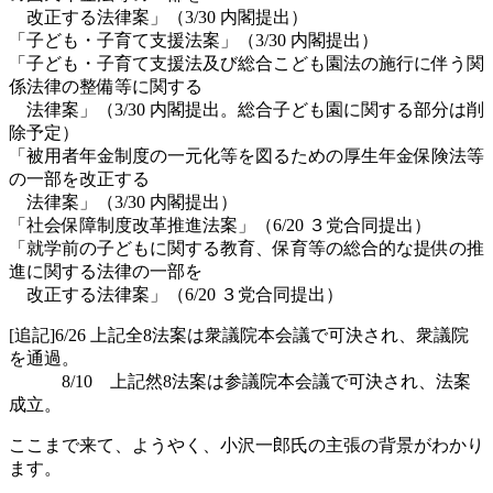
改正する法律案」（3/30 内閣提出）
「子ども・子育て支援法案」（3/30 内閣提出）
「子ども・子育て支援法及び総合こども園法の施行に伴う関
係法律の整備等に関する
法律案」（3/30 内閣提出。総合子ども園に関する部分は削
除予定）
「被用者年金制度の一元化等を図るための厚生年金保険法等
の一部を改正する
法律案」（3/30 内閣提出）
「社会保障制度改革推進法案」（6/20 ３党合同提出）
「就学前の子どもに関する教育、保育等の総合的な提供の推
進に関する法律の一部を
改正する法律案」（6/20 ３党合同提出）
[追記]6/26 上記全8法案は衆議院本会議で可決され、衆議院
を通過。
8/10 上記然8法案は参議院本会議で可決され、法案
成立。
ここまで来て、ようやく、小沢一郎氏の主張の背景がわかり
ます。