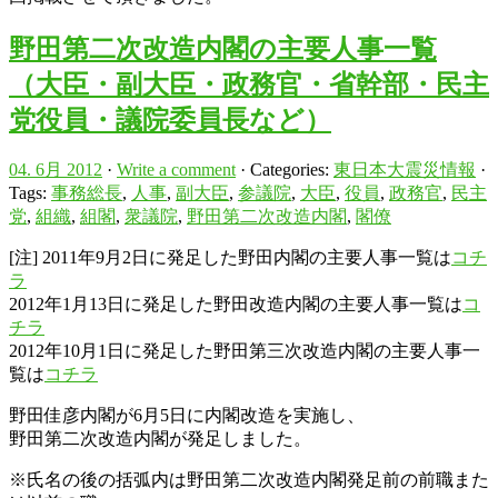
野田第二次改造内閣の主要人事一覧
（大臣・副大臣・政務官・省幹部・民主
党役員・議院委員長など）
04. 6月 2012
·
Write a comment
· Categories:
東日本大震災情報
·
Tags:
事務総長
,
人事
,
副大臣
,
参議院
,
大臣
,
役員
,
政務官
,
民主
党
,
組織
,
組閣
,
衆議院
,
野田第二次改造内閣
,
閣僚
[注] 2011年9月2日に発足した野田内閣の主要人事一覧は
コチ
ラ
2012年1月13日に発足した野田改造内閣の主要人事一覧は
コ
チラ
2012年10月1日に発足した野田第三次改造内閣の主要人事一
覧は
コチラ
野田佳彦内閣が6月5日に内閣改造を実施し、
野田第二次改造内閣が発足しました。
※氏名の後の括弧内は野田第二次改造内閣発足前の前職また