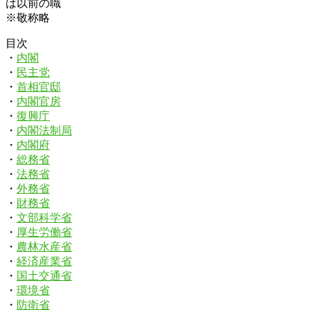
は以前の職
※敬称略
目次
・
内閣
・
民主党
・
首相官邸
・
内閣官房
・
復興庁
・
内閣法制局
・
内閣府
・
総務省
・
法務省
・
外務省
・
財務省
・
文部科学省
・
厚生労働省
・
農林水産省
・
経済産業省
・
国土交通省
・
環境省
・
防衛省