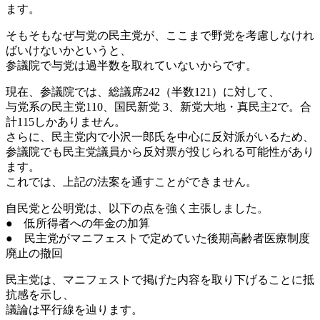
ます。
そもそもなぜ与党の民主党が、ここまで野党を考慮しなけれ
ばいけないかというと、
参議院で与党は過半数を取れていないからです。
現在、参議院では、総議席242（半数121）に対して、
与党系の民主党110、国民新党 3、新党大地・真民主2で。合
計115しかありません。
さらに、民主党内で小沢一郎氏を中心に反対派がいるため、
参議院でも民主党議員から反対票が投じられる可能性があり
ます。
これでは、上記の法案を通すことができません。
自民党と公明党は、以下の点を強く主張しました。
● 低所得者への年金の加算
● 民主党がマニフェストで定めていた後期高齢者医療制度
廃止の撤回
民主党は、マニフェストで掲げた内容を取り下げることに抵
抗感を示し、
議論は平行線を辿ります。