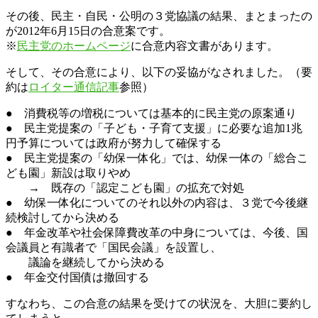
その後、民主・自民・公明の３党協議の結果、まとまったの
が2012年6月15日の合意案です。
※
民主党のホームページ
に合意内容文書があります。
そして、その合意により、以下の妥協がなされました。（要
約は
ロイター通信記事
参照）
● 消費税等の増税については基本的に民主党の原案通り
● 民主党提案の「子ども・子育て支援」に必要な追加1兆
円予算については政府が努力して確保する
● 民主党提案の「幼保一体化」では、幼保一体の「総合こ
ども園」新設は取りやめ
→ 既存の「認定こども園」の拡充で対処
● 幼保一体化についてのそれ以外の内容は、３党で今後継
続検討してから決める
● 年金改革や社会保障費改革の中身については、今後、国
会議員と有識者で「国民会議」を設置し、
議論を継続してから決める
● 年金交付国債は撤回する
すなわち、この合意の結果を受けての状況を、大胆に要約し