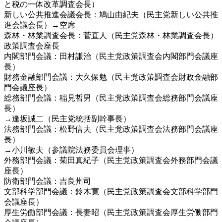
と税の一体改革調査会長）
新しい公共推進会議会長：鳩山由紀夫（民主党新しい公共推
進会議会長）→空席
森林・林業調査会長：菅直人（民主党森林・林業調査会長）
政策調査会座長
内閣部門会議：田村謙治（民主党政策調査会内閣部門会議座
長）
財務金融部門会議：大久保勉（民主党政策調査会財政金融部
門会議座長）
総務部門会議：稲見哲男（民主党政策調査会総務部門会議座
長）
→逢坂誠二（民主党統括副幹事長）
法務部門会議：松野信夫（民主党政策調査会法務部門会議座
長）
→小川敏夫（参議院法務委員会理事）
外務部門会議：菊田真紀子（民主党政策調査会外務部門会議
座長）
防衛部門会議：吉良州司
文部科学部門会議：鈴木寛（民主党政策調査会文部科学部門
会議座長）
厚生労働部門会議：長妻昭（民主党政策調査会厚生労働部門