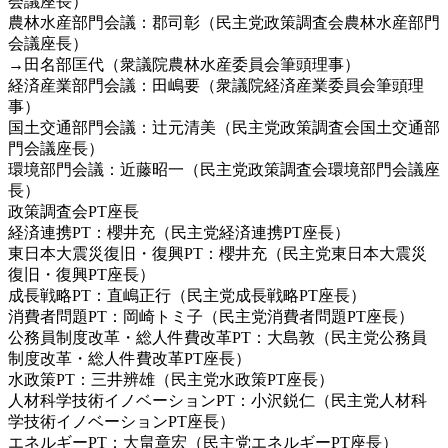
会議座長）
農林水産部門会議：郡司彰（民主党政策調査会農林水産部門
会議座長）
→田名部匡代（衆議院農林水産委員会筆頭理事）
経済産業部門会議：田嶋要（衆議院経済産業委員会筆頭理
事）
国土交通部門会議：辻元清美（民主党政策調査会国土交通部
門会議座長）
環境部門会議：近藤昭一（民主党政策調査会環境部門会議座
長）
政策調査会PT座長
経済連携PT：櫻井充（民主党経済連携PT座長）
東日本大震災復旧・復興PT：櫻井充（民主党東日本大震災
復旧・復興PT座長）
成長戦略PT：直嶋正行（民主党成長戦略PT座長）
消費者問題PT：岡崎トミ子（民主党消費者問題PT座長）
公務員制度改革・総人件費改革PT：大島敦（民主党公務員
制度改革・総人件費改革PT座長）
水政策PT：三井辨雄（民主党水政策PT座長）
人材科学技術イノベーションPT：小沢鋭仁（民主党人材科
学技術イノベーションPT座長）
エネルギーPT：大畠章宏（民主党エネルギーPT座長）