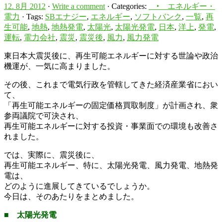
12. 8月 2012
·
Write a comment
· Categories:
‣ エネルギー・
電力
· Tags:
SBエナジー
,
エネルギー
,
ソフトバンク
,
一覧
,
再
生可能
,
地熱
,
地熱発電
,
太陽光
,
太陽光発電
,
日本
,
洋上
,
発電
,
運転
,
電力会社
,
震災
,
震災後
,
風力
,
風力発電
東日本大震災後に、再生可能エネルギーに対する世論や政治
機運が、一気に高まりました。
その後、これまで電気行政を管轄してきた経済産業省におい
て、
「再生可能エネルギーの固定価格買取制度」が計画され、衆
参両議院で可決され、
再生可能エネルギーに対する投資・事業面での環境も改善さ
れました。
では、実際に、震災後に、
再生可能エネルギー、特に、太陽光発電、風力発電、地熱発
電は、
どのように進展してきているでしょうか。
今日は、そのあたりをまとめました。
■ 太陽光発電