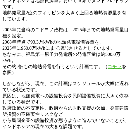
インドネシアは地熱資源量において世界でダントツのトップ
です。
地熱発電量2位のフィリピンを大きく上回る地熱資源量を有
しています。
2005年に当時のユドヨノ政権は、2025年までの地熱発電量目
標を設定。
2008年時点で93.3万kWhの地熱発電設備容量を、
2025年に950.0万kWhにまで増加させるとしています。
ちなみに、福島第一原子力発電所の発電容量は約500.0万
kWh。
その約2倍もの地熱発電を行うという計画です。（
コチラ
を
参照）
しかしながら、現在、この計画はスケジュールが大幅に遅れ
ている状況です。
原因は、地熱発電への設備投資を民間設備投資に大きく依存
している状況です。
政府政策の不安定性、政府からの財政支援の欠如、発電建設
所投資の不確実性リスクなど
から民間企業の設備投資が思うように進んでいないことが、
インドネシアの現在の大きな課題です。