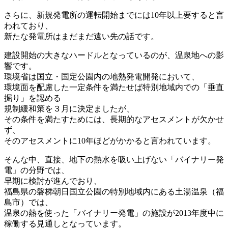
さらに、新規発電所の運転開始までには10年以上要すると言
われており、
新たな発電所はまだまだ遠い先の話です。
建設開始の大きなハードルとなっているのが、温泉地への影
響です。
環境省は国立・国定公園内の地熱発電開発において、
環境面を配慮した一定条件を満たせば特別地域内での「垂直
掘り」を認める
規制緩和策を３月に決定ましたが、
その条件を満たすためには、長期的なアセスメントが欠かせ
ず、
そのアセスメントに10年ほどがかかると言われています。
そんな中、直接、地下の熱水を吸い上げない「バイナリー発
電」の分野では、
早期に検討が進んでおり、
福島県の磐梯朝日国立公園の特別地域内にある土湯温泉（福
島市）では、
温泉の熱を使った「バイナリー発電」の施設が2013年度中に
稼働する見通しとなっています。