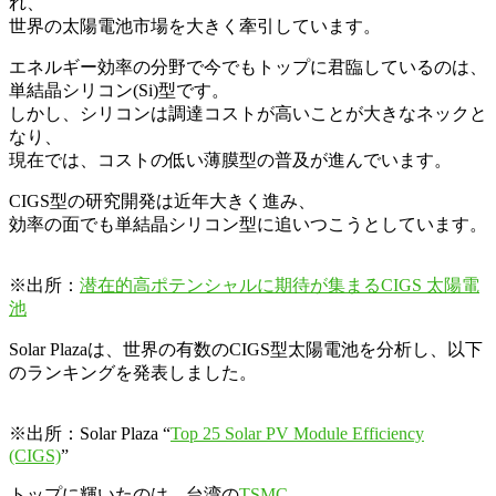
れ、
世界の太陽電池市場を大きく牽引しています。
エネルギー効率の分野で今でもトップに君臨しているのは、
単結晶シリコン(Si)型です。
しかし、シリコンは調達コストが高いことが大きなネックと
なり、
現在では、コストの低い薄膜型の普及が進んでいます。
CIGS型の研究開発は近年大きく進み、
効率の面でも単結晶シリコン型に追いつこうとしています。
※出所：
潜在的高ポテンシャルに期待が集まるCIGS 太陽電
池
Solar Plazaは、世界の有数のCIGS型太陽電池を分析し、以下
のランキングを発表しました。
※出所：Solar Plaza “
Top 25 Solar PV Module Efficiency
(CIGS)
”
トップに輝いたのは、台湾の
TSMC
。