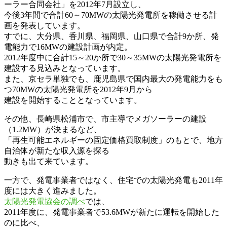
ーラー合同会社」を2012年7月設立し、
今後3年間で合計60～70MWの太陽光発電所を稼働させる計
画を発表しています。
すでに、大分県、香川県、福岡県、山口県で合計9か所、発
電能力で16MWの建設計画が内定。
2012年度中に合計15～20か所で30～35MWの太陽光発電所を
建設する見込みとなっています。
また、京セラ単独でも、鹿児島県で国内最大の発電能力をも
つ70MWの太陽光発電所を2012年9月から
建設を開始することとなっています。
その他、長崎県松浦市で、市主導でメガソーラーの建設
（1.2MW）が決まるなど、
「再生可能エネルギーの固定価格買取制度」のもとで、地方
自治体が新たな収入源を探る
動きも出て来ています。
一方で、発電事業者ではなく、住宅での太陽光発電も2011年
度には大きく進みました。
太陽光発電協会の調べ
では、
2011年度に、発電事業者で53.6MWが新たに運転を開始した
のに比べ、