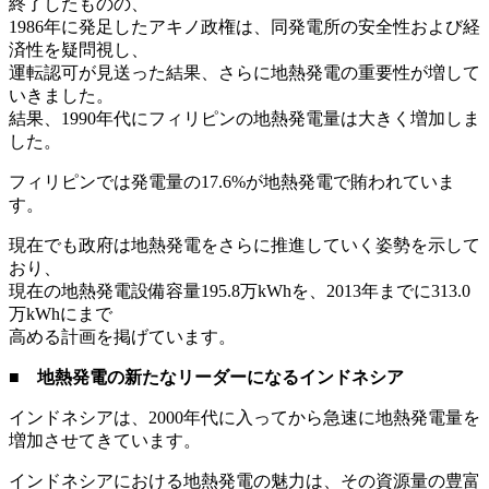
終了したものの、
1986年に発足したアキノ政権は、同発電所の安全性および経
済性を疑問視し、
運転認可が見送った結果、さらに地熱発電の重要性が増して
いきました。
結果、1990年代にフィリピンの地熱発電量は大きく増加しま
した。
フィリピンでは発電量の17.6%が地熱発電で賄われていま
す。
現在でも政府は地熱発電をさらに推進していく姿勢を示して
おり、
現在の地熱発電設備容量195.8万kWhを、2013年までに313.0
万kWhにまで
高める計画を掲げています。
■ 地熱発電の新たなリーダーになるインドネシア
インドネシアは、2000年代に入ってから急速に地熱発電量を
増加させてきています。
インドネシアにおける地熱発電の魅力は、その資源量の豊富