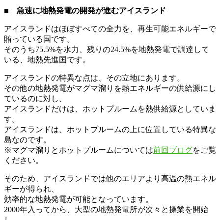
■ 急速に地熱発電の開発が進むアイスランド
アイスランドはほぼすべての全力を、再生可能エネルギーで
賄っている国です。
そのうち75.5%を水力、残りの24.5%を地熱発電で調達して
いる、地熱先進国です。
アイスランドの特異な点は、その立地にあります。
その他の地熱発電がマグマ溜りを熱エネルギーの供給源にし
ているのに対し、
アイスランドだけは、ホットプルームを熱供給源としていま
す。
アイスランドは、ホットプルームの上に位置している特異な
島なのです。
※マグマ溜りとホットプルームについては
前回ブログ
をご覧
ください。
そのため、アイスランドでは他のエリアより高温の熱エネル
ギーが得られ、
効率的な地熱発電が可能となっています。
2000年入ってから、大型の地熱発電所が次々と操業を開始
し、