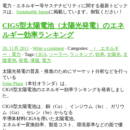
電力・エネルギー等サステナビリティに関する最新トピック
スは、
Sustainable Japan
に掲載しています。御覧ください！
CIGS型太陽電池（太陽光発電）のエネ
ルギー効率ランキング
20. 11月 2011
·
Write a comment
· Categories:
‣ エネルギ
ー・電力
· Tags:
CIGS
,
ソーラー
,
ランキング
,
効率
,
太陽光
,
太
陽電池
,
発電
,
薄膜
,
電力
太陽光発電の普及・推進のためにマーケット分析などを行っ
ている
Solar Plaza
（本社オランダ）は、
CIGS型太陽電池のエネルギー効率ランキングを発表しまし
た。
CIGS型太陽電池は、銅（Cu）、インジウム（In）、ガリウ
ム（Ga）、セレン（Se）からなる
半導体材料CIGSを用いた太陽電池。
エネルギー変換効率、製造コスト、環境基準などの面で優