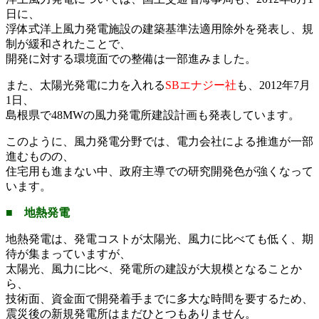
日に、
浮体式洋上風力発電施設の建築基準法適用除外を発表し、規
制が緩和されたことで、
開発に対する環境面での整備は一部進みました。
また、太陽光発電に力を入れる
SBエナジー社
も、2012年7月
1日、
島根県で48MWの風力発電所建設計画も発表しています。
このように、風力発電分野では、電力会社による推進が一部
進むものの、
住宅用も進まない中、政府主導での研究開発色が強くなって
います。
■ 地熱発電
地熱発電は、発電コストが太陽光、風力に比べても低く、期
待が集まっていますが、
太陽光、風力に比べ、発電所の建設が大規模となることか
ら、
技術面、資金面で開発着手までに多大な時間を要するため、
震災後の新規発電所はまだひとつもありません。