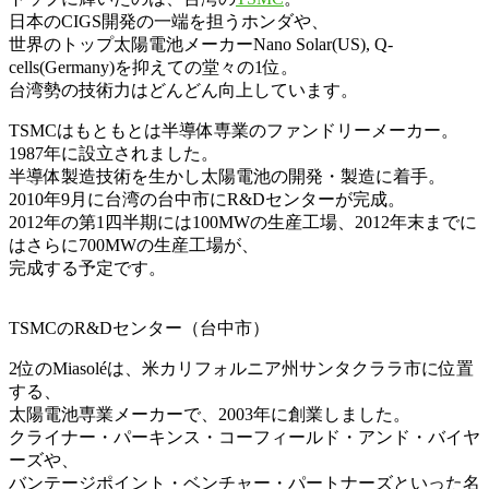
日本のCIGS開発の一端を担うホンダや、
世界のトップ太陽電池メーカーNano Solar(US), Q-
cells(Germany)を抑えての堂々の1位。
台湾勢の技術力はどんどん向上しています。
TSMCはもともとは半導体専業のファンドリーメーカー。
1987年に設立されました。
半導体製造技術を生かし太陽電池の開発・製造に着手。
2010年9月に台湾の台中市にR&Dセンターが完成。
2012年の第1四半期には100MWの生産工場、2012年末までに
はさらに700MWの生産工場が、
完成する予定です。
TSMCのR&Dセンター（台中市）
2位のMiasoléは、米カリフォルニア州サンタクララ市に位置
する、
太陽電池専業メーカーで、2003年に創業しました。
クライナー・パーキンス・コーフィールド・アンド・バイヤ
ーズや、
バンテージポイント・ベンチャー・パートナーズといった名