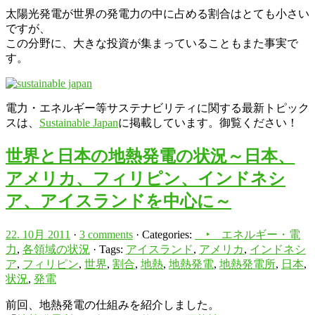
太陽光発電が世界の発電力の中に占める割合はとても小さい
ですが、
この分野に、大きな投資が集まっていることもまた事実で
す。
電力・エネルギー等サステナビリティに関する最新トピック
スは、
Sustainable Japan
に掲載しています。御覧ください！
世界と日本の地熱発電の状況～日本、
アメリカ、フィリピン、インドネシ
ア、アイスランドを中心に～
22. 10月 2011
·
3 comments
· Categories:
‣ エネルギー・電
力
,
各領域の状況
· Tags:
アイスランド
,
アメリカ
,
インドネシ
ア
,
フィリピン
,
世界
,
割合
,
地熱
,
地熱発電
,
地熱発電所
,
日本
,
状況
,
発電
前回、地熱発電の仕組みを紹介しました。