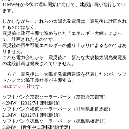
11MW分が今後の運転開始に向けて、建設計画が進行してい
ます。
しかしながら、これらの太陽光発電所は、震災後に計画され
たものではなく、
震災前に政府主導で進められた「エネルギー大綱」によっ
て、計画されたものです。
震災後の再生可能エネルギーの盛り上がりによるものではあ
りません。
これら電力会社から、震災後に、新たな大規模太陽光発電所
の建設計画は発表されていません。
一方で、震災後に、太陽光発電所建設を発表したのが、ソフ
トバンクの孫正義社長が主導する、
SBエナジー社
です。
ソフトバンク京都ソーラーパーク（京都府京都市）
4.2MW [2012/7/1 運転開始]
ソフトバンク榛東ソーラーパーク（群馬県北群馬郡）
2.1MW [2012/7/1 運転開始]
ソフトバンク徳島ソーラーパーク（徳島県板野郡）
5.6MW [近年中に運転開始予定]