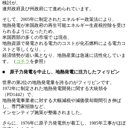
検討が、
連邦政府及び州政府にて進められています。
そして、2005年に制定されたエネルギー政策法により、
地熱発電が米国政府の再生可能エネルギー生産税控除を受け
られるようになったため、
米国西部の多くの市場で は現在、
地熱資源で発電される電力のコストが化石燃料による電力コ
ストと等しくなり、。
経済情勢が追い風となり、地熱産業は急速に活性化していま
す。（
コチラ
を参照）
■ 原子力発電を中止し、地熱発電に注力したフィリピン
世界の第2位の地熱発電量を誇るのがフィリピンです。
1972年に制定された地熱発電開発に関する大統領令
（PD1442）で、
地熱発電事業者に対する大幅減税や減価償却期間引き伸ば
し、専門家招致など、
インセンティブ施策が整備されました。
さらに、1976年に原子力発電所が着工し、1985年工事がほぼ