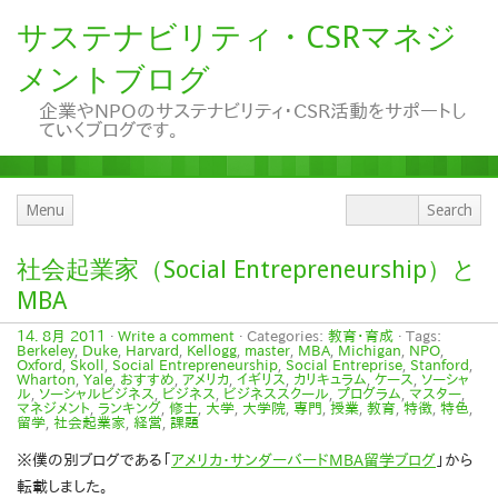
サステナビリティ・CSRマネジ
メントブログ
企業やNPOのサステナビリティ・CSR活動をサポートし
ていくブログです。
Menu
社会起業家（Social Entrepreneurship）と
MBA
14. 8月 2011
·
Write a comment
· Categories:
教育・育成
· Tags:
Berkeley
,
Duke
,
Harvard
,
Kellogg
,
master
,
MBA
,
Michigan
,
NPO
,
Oxford
,
Skoll
,
Social Entrepreneurship
,
Social Entreprise
,
Stanford
,
Wharton
,
Yale
,
おすすめ
,
アメリカ
,
イギリス
,
カリキュラム
,
ケース
,
ソーシャ
ル
,
ソーシャルビジネス
,
ビジネス
,
ビジネススクール
,
プログラム
,
マスター
,
マネジメント
,
ランキング
,
修士
,
大学
,
大学院
,
専門
,
授業
,
教育
,
特徴
,
特色
,
留学
,
社会起業家
,
経営
,
課題
※僕の別ブログである「
アメリカ・サンダーバードMBA留学ブログ
」から
転載しました。