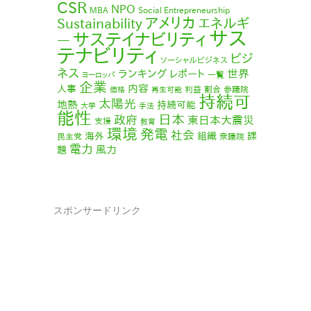
CSR
NPO
MBA
Social Entrepreneurship
アメリカ
エネルギ
Sustainability
サス
サステイナビリティ
ー
テナビリティ
ビジ
ソーシャルビジネス
ネス
ランキング
世界
レポート
一覧
ヨーロッパ
企業
内容
人事
利益
割合
参議院
価格
再生可能
持続可
太陽光
地熱
持続可能
大学
手法
能性
日本
政府
東日本大震災
支援
教育
環境
発電
社会
海外
組織
課
民主党
衆議院
電力
風力
題
スポンサードリンク