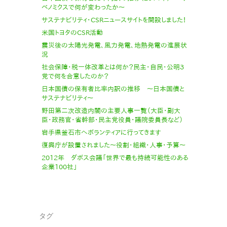
ベノミクスで何が変わったか〜
サステナビリティ・CSRニュースサイトを開設しました！
米国トヨタのCSR活動
震災後の太陽光発電、風力発電、地熱発電の進展状
況
社会保障・税一体改革とは何か？民主・自民・公明３
党で何を合意したのか？
日本国債の保有者比率内訳の推移 〜日本国債と
サステナビリティ〜
野田第二次改造内閣の主要人事一覧（大臣・副大
臣・政務官・省幹部・民主党役員・議院委員長など）
岩手県釜石市へボランティアに行ってきます
復興庁が設置されました〜役割・組織・人事・予算〜
2012年 ダボス会議「世界で最も持続可能性のある
企業100社」
タグ