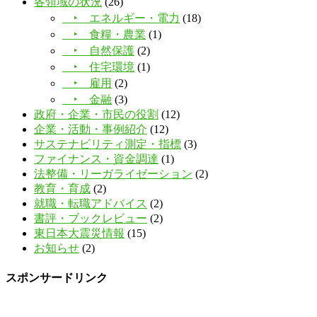
各領域の状況
(26)
‣ エネルギー・電力
(18)
‣ 食糧・農業
(1)
‣ 自然保護
(2)
‣ 住宅環境
(1)
‣ 雇用
(2)
‣ 金融
(3)
政府・企業・市民の役割
(12)
企業・活動・事例紹介
(12)
サステナビリティ測定・指標
(3)
ファイナンス・資金調達
(1)
法整備・リーガライゼーション
(2)
教育・育成
(2)
就職・転職アドバイス
(2)
書評・ブックレビュー
(2)
東日本大震災情報
(15)
お知らせ
(2)
スポンサードリンク