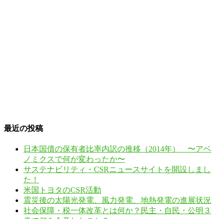
最近の投稿
日本国債の保有者比率内訳の推移（2014年） 〜アベ
ノミクスで何が変わったか〜
サステナビリティ・CSRニュースサイトを開設しまし
た！
米国トヨタのCSR活動
震災後の太陽光発電、風力発電、地熱発電の進展状況
社会保障・税一体改革とは何か？民主・自民・公明３