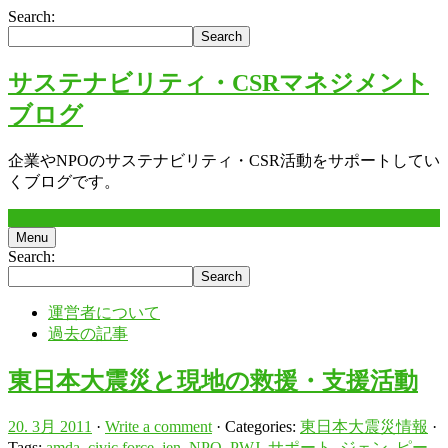
Search:
サステナビリティ・CSRマネジメント
ブログ
企業やNPOのサステナビリティ・CSR活動をサポートしてい
くブログです。
Menu
Search:
運営者について
過去の記事
東日本大震災と現地の救援・支援活動
20. 3月 2011
·
Write a comment
· Categories:
東日本大震災情報
·
Tags:
amda
,
civic force
,
jen
,
NPO
,
PWJ
,
サポート
,
ジェン
,
ピー