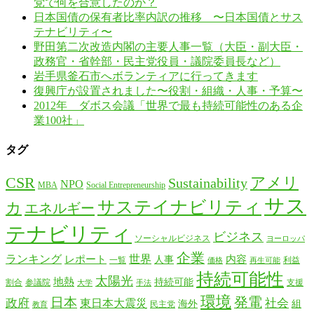
党で何を合意したのか？
日本国債の保有者比率内訳の推移 〜日本国債とサス
テナビリティ〜
野田第二次改造内閣の主要人事一覧（大臣・副大臣・
政務官・省幹部・民主党役員・議院委員長など）
岩手県釜石市へボランティアに行ってきます
復興庁が設置されました〜役割・組織・人事・予算〜
2012年 ダボス会議「世界で最も持続可能性のある企
業100社」
タグ
CSR
アメリ
Sustainability
NPO
MBA
Social Entrepreneurship
サス
サステイナビリティ
カ
エネルギー
テナビリティ
ビジネス
ソーシャルビジネス
ヨーロッパ
企業
ランキング
世界
レポート
内容
人事
一覧
利益
価格
再生可能
持続可能性
太陽光
地熱
持続可能
割合
参議院
支援
大学
手法
環境
日本
発電
政府
社会
東日本大震災
海外
組
民主党
教育