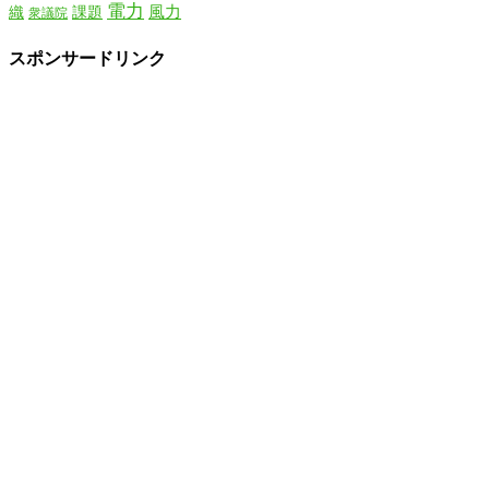
電力
風力
織
課題
衆議院
スポンサードリンク