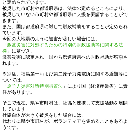
と定められています。
被災した市町村や都道府県は、法律の定めるところにより、
被災していない市町村や都道府県に支援を要請することがで
きます。
また、国は都道府県に対して財政補助をすることが定められ
ています。
今回の大地震のように被害が著しい場合には、
「
激甚災害に対処するための特別の財政援助等に関する法
律
」に基づき、
激甚災害に認定され、国から都道府県への財政補助が増額さ
れます。
※別途、福島第一および第二原子力発電所に関する避難等に
ついては、
「
原子力災害対策特別措置法
」により国（経済産業省）に責
任があります。
そこで現在、県や市町村は、社協と連携して支援活動を展開
しています。
社協自体が大きく被災をした場合には、
代わりに県や市町村が、ボランティアを集めることもあるよ
うです。