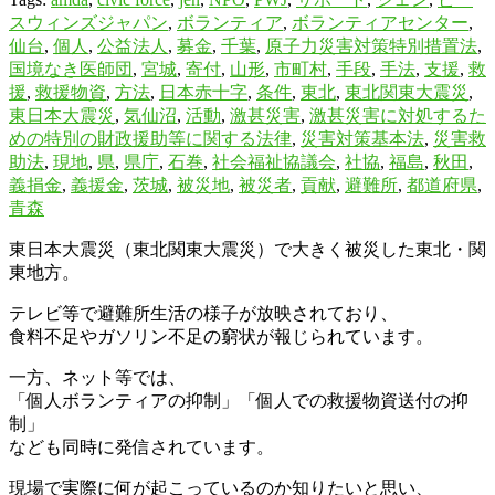
スウィンズジャパン
,
ボランティア
,
ボランティアセンター
,
仙台
,
個人
,
公益法人
,
募金
,
千葉
,
原子力災害対策特別措置法
,
国境なき医師団
,
宮城
,
寄付
,
山形
,
市町村
,
手段
,
手法
,
支援
,
救
援
,
救援物資
,
方法
,
日本赤十字
,
条件
,
東北
,
東北関東大震災
,
東日本大震災
,
気仙沼
,
活動
,
激甚災害
,
激甚災害に対処するた
めの特別の財政援助等に関する法律
,
災害対策基本法
,
災害救
助法
,
現地
,
県
,
県庁
,
石巻
,
社会福祉協議会
,
社協
,
福島
,
秋田
,
義捐金
,
義援金
,
茨城
,
被災地
,
被災者
,
貢献
,
避難所
,
都道府県
,
青森
東日本大震災（東北関東大震災）で大きく被災した東北・関
東地方。
テレビ等で避難所生活の様子が放映されており、
食料不足やガソリン不足の窮状が報じられています。
一方、ネット等では、
「個人ボランティアの抑制」「個人での救援物資送付の抑
制」
なども同時に発信されています。
現場で実際に何が起こっているのか知りたいと思い、