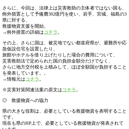
さらに、今回は、法律上は災害救助の主体者ではない国も、
例外措置として予備費302億円を使い、岩手、宮城、福島の3
県に対する、
救援物資支援を開始。
→例外措置の詳細は
コチラ
。
その上、さらに国は、被災地でない都道府県が、避難所や応
急仮設住宅を設置したり、
旅館やホテルを借り上げたりした場合の費用について、
災害救助法で定められた国の負担金額分だけでなく、
さらに地方交付税を上積みして、ほぼ全額国が負担すること
を発表しています。。
→情報元は
コチラ
。
※災害対策関連法案の原文は
コチラ
。
◎ 救援物資への協力
県の大きな役割は、必要としている救援物資を表明すること
です。
現在も県のHP上で、必要としている救援物資が発表されて