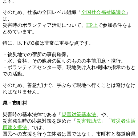
ます。
そのため、社協の全国レベル組織「
全国社会福祉協議会
」
は、
災害時のボランティア活動について、
HP上
で参加条件をま
とめています。
特に、以下の3点は非常に重要な点です。
・被災地での宿所の事前確保。
・水、食料、その他身の回りのものの事前用意・携行。
・ボランティアセンター等、現地受け入れ機関の指示のもと
での活動。
そのため、善意だけで、手ぶらで現地へ行くことは避けなけ
ればなりません。
県・市町村
災害時の基本法律である「
災害対策基本法
」や、
災害発生時の応急対策を定めた「
災害救助法
」「
被災者生活
再建支援法
」では、
国民への支援を行う主体者は国ではなく、市町村と都道府県