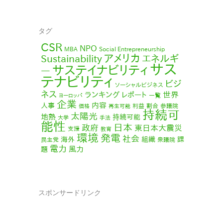
タグ
CSR
NPO
MBA
Social Entrepreneurship
アメリカ
エネルギ
Sustainability
サス
サステイナビリティ
ー
テナビリティ
ビジ
ソーシャルビジネス
ネス
ランキング
世界
レポート
一覧
ヨーロッパ
企業
内容
人事
利益
割合
参議院
価格
再生可能
持続可
太陽光
地熱
持続可能
大学
手法
能性
日本
政府
東日本大震災
支援
教育
環境
発電
社会
海外
組織
課
民主党
衆議院
電力
風力
題
スポンサードリンク