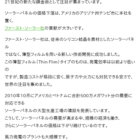
21世紀の新たな錬金術として注目が集まっています。
ソーラーパネルの価格下落は、アメリカのアリゾナ州テンピ市に本社を
置く、
ファースト・ソーラー社
の貢献が大きいです。
ファースト・ソーラー社は、従来のシリコン結晶を素材としたソーラーパネ
ル
ではなく、薄型フィルムを用いる新しい技術開発に成功しました。
この薄型フィルム（Thin Flim）タイプのものは、発電効率は以前より低い
の
ですが、製造コストが格段に安く、原子力や火力にも対抗できる安さで、
世界の注目を集めました。
2010年10月にアメリカとベトナムに合計500万メガワット分の需要に
対応できる
ソーラーパネルの大型生産工場の建設を発表しています。
こうして、ソーラーパネルの需要が高まる中、規模の経済も働き、
さらにソーラーパネルの価格は下がり続けているのです。
風力発電のプラントも大規模です。