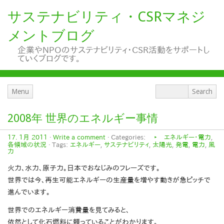
サステナビリティ・CSRマネジ
メントブログ
企業やNPOのサステナビリティ・CSR活動をサポートし
ていくブログです。
Menu
2008年 世界のエネルギー事情
17. 1月 2011
·
Write a comment
· Categories:
‣ エネルギー・電力
,
各領域の状況
· Tags:
エネルギー
,
サステナビリティ
,
太陽光
,
発電
,
電力
,
風
力
火力、水力、原子力。日本でおなじみのフレーズです。
世界では今、再生可能エネルギーの生産量を増やす動きが急ピッチで
進んでいます。
世界でのエネルギー消費量を見てみると、
依然として化石燃料に頼っていることがわかります。