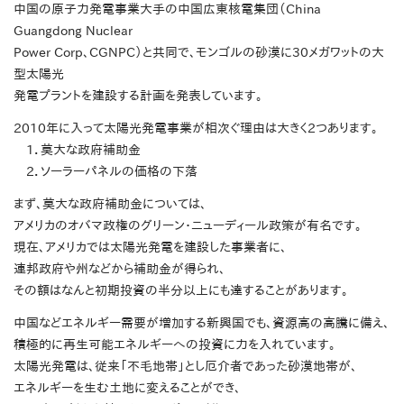
中国の原子力発電事業大手の中国広東核電集団（China
Guangdong Nuclear
Power Corp、CGNPC）と共同で、モンゴルの砂漠に30メガワットの大
型太陽光
発電プラントを建設する計画を発表しています。
2010年に入って太陽光発電事業が相次ぐ理由は大きく2つあります。
1．莫大な政府補助金
2．ソーラーパネルの価格の下落
まず、莫大な政府補助金については、
アメリカのオバマ政権のグリーン・ニューディール政策が有名です。
現在、アメリカでは太陽光発電を建設した事業者に、
連邦政府や州などから補助金が得られ、
その額はなんと初期投資の半分以上にも達することがあります。
中国などエネルギー需要が増加する新興国でも、資源高の高騰に備え、
積極的に再生可能エネルギーへの投資に力を入れています。
太陽光発電は、従来「不毛地帯」とし厄介者であった砂漠地帯が、
エネルギーを生む土地に変えることができ、