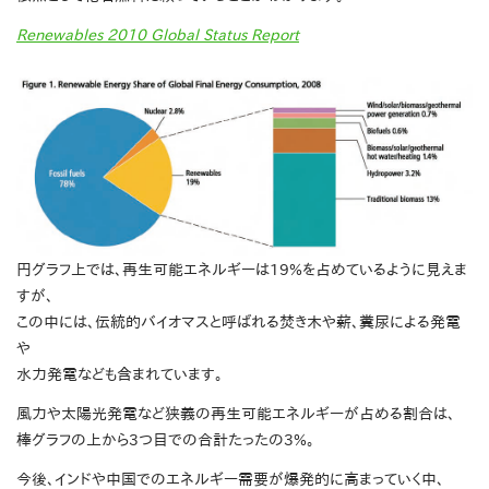
Renewables 2010 Global Status Report
円グラフ上では、再生可能エネルギーは19%を占めているように見えま
すが、
この中には、伝統的バイオマスと呼ばれる焚き木や薪、糞尿による発電
や
水力発電なども含まれています。
風力や太陽光発電など狭義の再生可能エネルギーが占める割合は、
棒グラフの上から3つ目での合計たったの3%。
今後、インドや中国でのエネルギー需要が爆発的に高まっていく中、