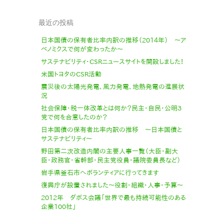
最近の投稿
日本国債の保有者比率内訳の推移（2014年） 〜ア
ベノミクスで何が変わったか〜
サステナビリティ・CSRニュースサイトを開設しました！
米国トヨタのCSR活動
震災後の太陽光発電、風力発電、地熱発電の進展状
況
社会保障・税一体改革とは何か？民主・自民・公明３
党で何を合意したのか？
日本国債の保有者比率内訳の推移 〜日本国債と
サステナビリティ〜
野田第二次改造内閣の主要人事一覧（大臣・副大
臣・政務官・省幹部・民主党役員・議院委員長など）
岩手県釜石市へボランティアに行ってきます
復興庁が設置されました〜役割・組織・人事・予算〜
2012年 ダボス会議「世界で最も持続可能性のある
企業100社」