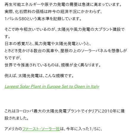
再生可能エネルギーや原子力発電の需要は急速に高まっています。
実際、化石燃料の価格は昨今の経済不況にかかわらず、
1バレル$80という高水準を記録しています。
そこで昨今相次いでいるのが、太陽光や風力発電の大プラント建設で
す。
日本の感覚だと、風力発電や太陽光発電というと、
ときどき見かける数台の風車や、屋根の上のソーラーパネルを想像しが
ちですが、
世界で今推進されているものは、規模が全く異なります。
例えば、太陽光発電は、こんな規模です。
Largest Solar Plant in Europe Set to Open in Italy
これはヨーロッパ最大の太陽光発電プラントでイタリアに2010年に建
設されました。
アメリカの
ファースト・ソーラー社
は、今年に入った1/5に、