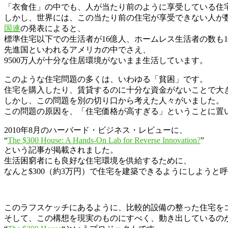
「衣食住」の中でも、人が当たり前のように享受している住
しかし、世界には、この当たり前の住宅が享受できない人が
国連
の発表によると、
標準住宅以下での生活者が16億人、ホームレス生活者の数も
先進国といわれるアメリカの中でさえ、
9500万人が十分な住居環境がないまま生活しています。
このような住宅問題の多くは、いわゆる「貧困」です。
住宅を購入したり、賃貸するのに十分な資金がないことで大
しかし、この問題を別の切り口から考えた人々がいました。
この問題の原因を、「住宅価格が高すぎる」ということに置
2010年8月のハーバード・ビジネス・レビューに、
“
The $300 House: A Hands-On Lab for Reverse Innovation?
”
という記事が掲載されました。
生活困窮者にも良好な住宅環境を供給するために、
なんと$300（約3万円）で住宅を建築できるようにしようと
このラフスケッチにあるように、比較的設備の整った住宅を
そして、この構想を現実のものにすべく、動き出しているの