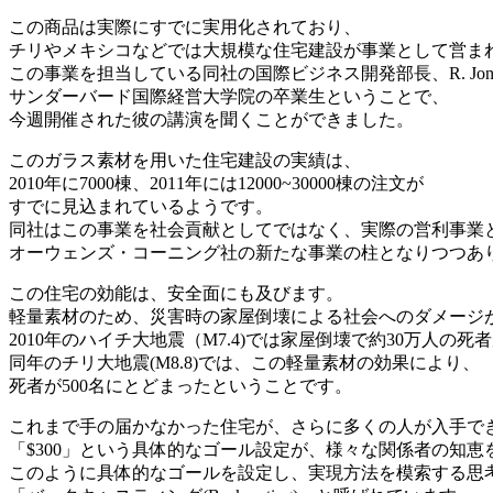
この商品は実際にすでに実用化されており、
チリやメキシコなどでは大規模な住宅建設が事業として営ま
この事業を担当している同社の国際ビジネス開発部長、R. Jon K
サンダーバード国際経営大学院の卒業生ということで、
今週開催された彼の講演を聞くことができました。
このガラス素材を用いた住宅建設の実績は、
2010年に7000棟、2011年には12000~30000棟の注文が
すでに見込まれているようです。
同社はこの事業を社会貢献としてではなく、実際の営利事業
オーウェンズ・コーニング社の新たな事業の柱となりつつあ
この住宅の効能は、安全面にも及びます。
軽量素材のため、災害時の家屋倒壊による社会へのダメージ
2010年のハイチ大地震（M7.4)では家屋倒壊で約30万人の
同年のチリ大地震(M8.8)では、この軽量素材の効果により、
死者が500名にとどまったということです。
これまで手の届かなかった住宅が、さらに多くの人が入手で
「$300」という具体的なゴール設定が、様々な関係者の知恵
このように具体的なゴールを設定し、実現方法を模索する思