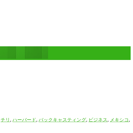
,
チリ
,
ハーバード
,
バックキャスティング
,
ビジネス
,
メキシコ
,