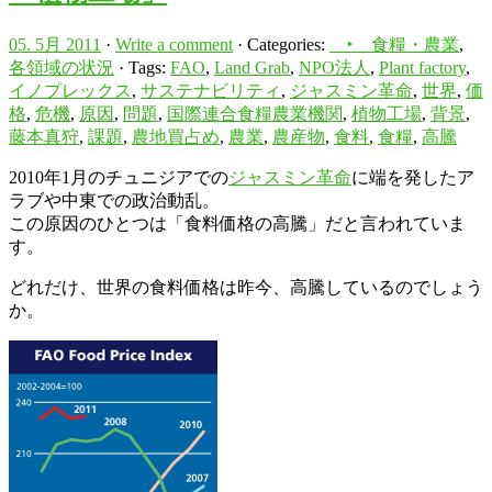
05. 5月 2011
·
Write a comment
· Categories:
‣ 食糧・農業
,
各領域の状況
· Tags:
FAO
,
Land Grab
,
NPO法人
,
Plant factory
,
イノプレックス
,
サステナビリティ
,
ジャスミン革命
,
世界
,
価
格
,
危機
,
原因
,
問題
,
国際連合食糧農業機関
,
植物工場
,
背景
,
藤本真狩
,
課題
,
農地買占め
,
農業
,
農産物
,
食料
,
食糧
,
高騰
2010年1月のチュニジアでの
ジャスミン革命
に端を発したア
ラブや中東での政治動乱。
この原因のひとつは「食料価格の高騰」だと言われていま
す。
どれだけ、世界の食料価格は昨今、高騰しているのでしょう
か。