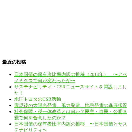
最近の投稿
日本国債の保有者比率内訳の推移（2014年） 〜アベ
ノミクスで何が変わったか〜
サステナビリティ・CSRニュースサイトを開設しまし
た！
米国トヨタのCSR活動
震災後の太陽光発電、風力発電、地熱発電の進展状況
社会保障・税一体改革とは何か？民主・自民・公明３
党で何を合意したのか？
日本国債の保有者比率内訳の推移 〜日本国債とサス
テナビリティ〜