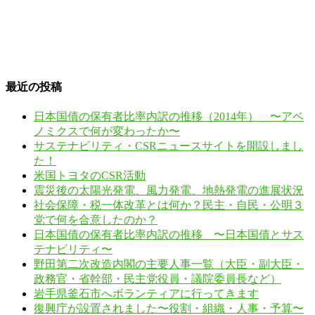
最近の投稿
日本国債の保有者比率内訳の推移（2014年） 〜アベ
ノミクスで何が変わったか〜
サステナビリティ・CSRニュースサイトを開設しまし
た！
米国トヨタのCSR活動
震災後の太陽光発電、風力発電、地熱発電の進展状況
社会保障・税一体改革とは何か？民主・自民・公明３
党で何を合意したのか？
日本国債の保有者比率内訳の推移 〜日本国債とサス
テナビリティ〜
野田第二次改造内閣の主要人事一覧（大臣・副大臣・
政務官・省幹部・民主党役員・議院委員長など）
岩手県釜石市へボランティアに行ってきます
復興庁が設置されました〜役割・組織・人事・予算〜