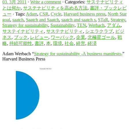
03. 3月 2011
·
Write a comment
· Categories:
サステナビリティ
とは何か
,
サステナビリティを高める方法
,
書評・ブックレビ
ュー
· Tags:
Adam
,
CSR
,
Cycle
,
Harvard business press
,
North Star
goal
,
saatch
,
Saatch and Saatch
,
saatch and saatch s
,
STaR
,
Strategy
,
Strategy for sustainability
,
Sustainability
,
TEN
,
Werbach
,
アダム
,
サステイナビリティ
,
サステナビリティ
,
シエラクラブ
,
ビジ
ネス
,
ブック
,
レビュー
,
ワーバック
,
企業
,
北極星ゴール
,
戦
略
,
持続可能性
,
書評
,
本
,
環境
,
社会
,
経営
,
経済
Adam Werbach “
Strategy for sustainability -A business manifesto-
”
Harvard Business Press