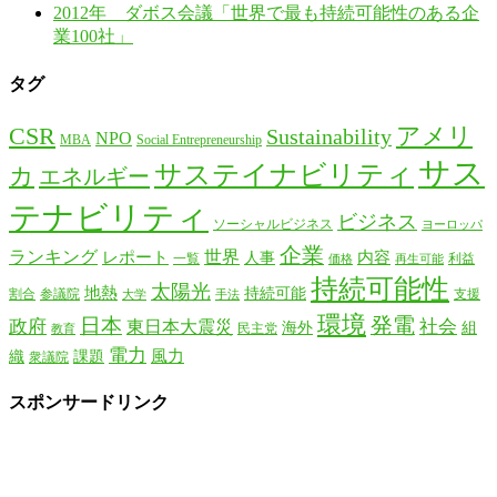
2012年 ダボス会議「世界で最も持続可能性のある企
業100社」
タグ
CSR
アメリ
Sustainability
NPO
MBA
Social Entrepreneurship
サス
サステイナビリティ
カ
エネルギー
テナビリティ
ビジネス
ソーシャルビジネス
ヨーロッパ
企業
ランキング
世界
レポート
内容
人事
一覧
利益
価格
再生可能
持続可能性
太陽光
地熱
持続可能
割合
参議院
支援
大学
手法
環境
日本
発電
政府
社会
東日本大震災
海外
組
民主党
教育
電力
風力
織
課題
衆議院
スポンサードリンク