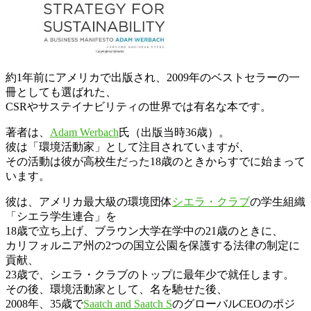
約1年前にアメリカで出版され、2009年のベストセラーの一
冊としても選ばれた、
CSRやサステイナビリティの世界では有名な本です。
著者は、
Adam Werbach
氏（出版当時36歳）。
彼は「環境活動家」として注目されていますが、
その活動は彼が高校生だった18歳のときからすでに始まって
います。
彼は、アメリカ最大級の環境団体
シエラ・クラブ
の学生組織
「シエラ学生連合」を
18歳で立ち上げ、ブラウン大学在学中の21歳のときに、
カリフォルニア州の2つの国立公園を保護する法律の制定に
貢献、
23歳で、シエラ・クラブのトップに最年少で就任します。
その後、環境活動家として、名を馳せた後、
2008年、35歳で
Saatch and Saatch S
のグローバルCEOのポジ