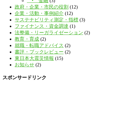
‣ 金融
(3)
政府・企業・市民の役割
(12)
企業・活動・事例紹介
(12)
サステナビリティ測定・指標
(3)
ファイナンス・資金調達
(1)
法整備・リーガライゼーション
(2)
教育・育成
(2)
就職・転職アドバイス
(2)
書評・ブックレビュー
(2)
東日本大震災情報
(15)
お知らせ
(2)
スポンサードリンク