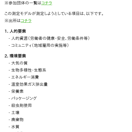
※参加団体の一覧は
コチラ
この測定モデルが測定しようとしている項目は、以下です。
※出所は
コチラ
1. 人的要素
- 人的資源（労働者の健康・安全、労働条件等）
- コミュニティ（地域雇用の実施等）
2. 環境要素
- 大気の質
- 生物多様性・生態系
- エネルギー消費
- 温室効果ガス排出量
- 栄養素
- パッケージング
- 殺虫剤使用
- 土壌
- 廃棄物
- 水質