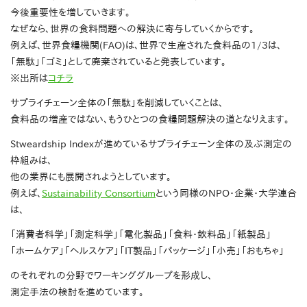
今後重要性を増していきます。
なぜなら、世界の食料問題への解決に寄与していくからです。
例えば、世界食糧機関(FAO)は、世界で生産された食料品の1/3は、
「無駄」「ゴミ」として廃棄されていると発表しています。
※出所は
コチラ
サプライチェーン全体の「無駄」を削減していくことは、
食料品の増産ではない、もうひとつの食糧問題解決の道となりえます。
Stweardship Indexが進めているサプライチェーン全体の及ぶ測定の
枠組みは、
他の業界にも展開されようとしています。
例えば、
Sustainability Consortium
という同様のNPO・企業・大学連合
は、
「消費者科学」「測定科学」「電化製品」「食料・飲料品」「紙製品」
「ホームケア」「ヘルスケア」「IT製品」「パッケージ」「小売」「おもちゃ」
のそれぞれの分野でワーキンググループを形成し、
測定手法の検討を進めています。