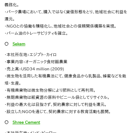
義務化。
・パーク農場において、購入ではなく貸借形態をとり、地域社会に利益を
還元。
・NGOとの協働を積極化し、地域社会との信頼関係構築を実現。
・パーム油のトレーサビリティを確立。
〇
Sekem
・本社所在地：エジプト・カイロ
・事業内容：オーガニック食材酪農業
・売上高：USD34 million (2009)
・微生物を活用した有機農法にて、健康食品から乳製品、蜂蜜などを栽
培・生産。
・有機廃棄物は微生物分解により肥料として再利用。
・無期廃棄物は紙資源の原料やビニール袋としてリサイクル。
・利益の最大化は目指さず、契約農家に対して利益を還元。
・設立したNGOを通じて、契約農家に対する教育活動も展開。
〇
Shree Cement