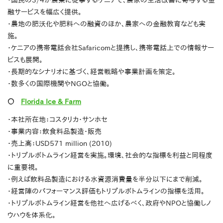
・国民の3/4が農業に従事するケニアで、農家の生活改善に寄与する金
融サービスを幅広く提供。
・農地の肥沃化や肥料への融資のほか、農家への金融教育なども実
施。
・ケニアの携帯電話会社Safaricomと提携し、携帯電話上での情報サー
ビスも展開。
・長期的なシナリオに基づく、経営戦略や事業計画を策定。
・数多くの国際機関やNGOと協働。
〇
Florida Ice & Farm
・本社所在地：コスタリカ・サンホセ
・事業内容：飲食料品製造・販売
・売上高：USD571 million (2010)
・トリプルボトムライン経営を実施。環境、社会的な指標を利益と同程度
に重要視。
・例えば飲料品製造における水資源消費量を半分以下にまで削減。
・経営陣のパフォーマンス評価もトリプルボトムラインの指標を活用。
・トリプルボトムライン経営を他社へ広げるべく、政府やNPOと協働しノ
ウハウを体系化。