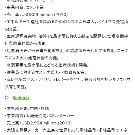
・本社所在地：インド・ビーワー
・事業内容：セメント業
・売上高：USD809 million (2010)
・エネルギー生産性を高めるためのシステムを導入。バイオマス発電所
も設置。
・生産過程廃棄物「溶滓」を最小限に抑える製法を開発し、気候変動枠
組条約事務局から表彰。
・粗悪石灰岩から石膏を創る技術、亜鉛鉱滓を再利用する技術、コーク
スによる火力発電技術を開発。
・水消費量を最小限にとどめる生産技術も開発。
・従業員に対するサステナビリティ教育も充実。
・高レベルのサステナビリティレポートを発行。競合会社も招いたノウハウ
共有も実施。
〇
Suntech
・本社所在地：中国・無錫
・事業内容：太陽光発電パネルメーカー
・売上高：USD2,904 million (2010)
・太陽光発電メーカー売上高で世界トップ。単結晶型・多結晶型のエネ