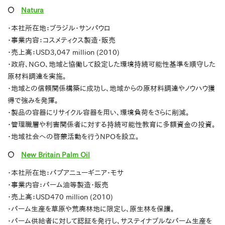
〇
Natura
・本社所在地：ブラジル・サンパウロ
・事業内容：コスメティクス製造・販売
・売上高：USD3,047 million (2010)
・政府、NGO、地域と協働して設定した環境持続可能性基準を順守した
原材料調達を実施。
・地域との信頼関係構築に成功し、地域からの原材料調達やノウハウ獲
得で強みを発揮。
・製品の容器にリサイクル容器を用い、環境負荷をさらに削減。
・管理職層や利害関係者に対する持続可能性教育に多額資金の投資。
・地域社会への啓蒙活動を行うNPOを設立。
〇
New Britain Palm Oil
・本社所在地：パプアニューギニア・モサ
・事業内容：パーム油等製造・販売
・売上高：USD470 million (2010)
・パーム生産を草原や荒廃林地に限定し、原生林を保護。
・パーム供給者に対して認証を発行し、サステイナブルなパーム生産を