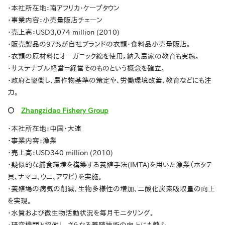
・本社所在地：南アフリカ・ケープタウン
・事業内容：小売量販店チェーン
・売上高：USD3,074 million (2010)
・販売製品の97%が自社ブランドの衣類・食料品小売量販店。
・衣類の原材料にオーガニック綿を使用。納入農家の教育も実施。
・サステナブル経営＝経営そのものという概念を確立。
・政府と協働し、農作物基準の策定や、労働環境改善、教育などにも注
力。
〇
Zhangzidao Fishery Group
・本社所在地：中国・大連
・事業内容：漁業
・売上高：USD340 million (2010)
・疑似的な捕食環境を構築する養殖手法(IMTA)を用いた漁業（ホタテ
貝、ナマコ、ウニ、アワビ）を実施。
・養殖場の病気の削減、生物多様性の増加、二酸化炭素吸収量の向上
を実現。
・水質および微生物活動状況を毎月モニタリング。