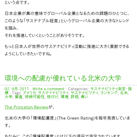
という点です。
日本企業が真の意味でグローバル企業となるための課題のひとつに、
このような「サステナブル経営」というグローバル企業の大きなトレンド
を掴み、
それを推進していくということがありそうです。
もっと日本人が世界のサステナビリティ活動に推進に大きく貢献できる
ようにしていきたいですね。
環境への配慮が優れている北米の大学
02. 9月 2011
·
Write a comment
· Categories:
サステナビリティ測定・指
標
· Tags:
アメリカ
,
サステイナビリティ
,
サステナビリティ
,
ランキング
,
北米
,
大学
,
審査
,
持続可能性
,
格付け
,
環境
,
評価
,
高い
The Princeton Review
が、
北米の大学の「環境配慮度」(The Green Rating)を毎年発表していま
す。
ちなみに、この「環境配慮度」とは以下の項目で測定されています。