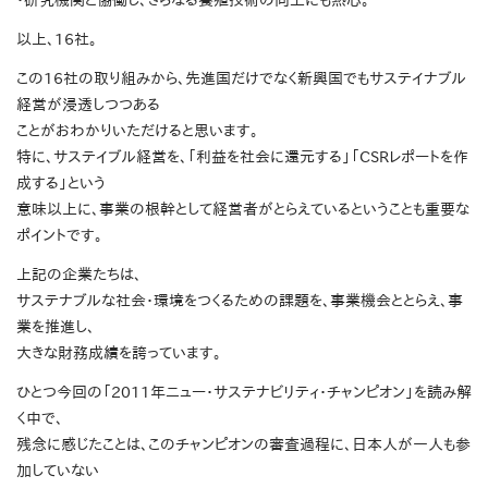
・研究機関と協働し、さらなる養殖技術の向上にも熱心。
以上、16社。
この16社の取り組みから、先進国だけでなく新興国でもサステイナブル
経営が浸透しつつある
ことがおわかりいただけると思います。
特に、サステイブル経営を、「利益を社会に還元する」「CSRレポートを作
成する」という
意味以上に、事業の根幹として経営者がとらえているということも重要な
ポイントです。
上記の企業たちは、
サステナブルな社会・環境をつくるための課題を、事業機会ととらえ、事
業を推進し、
大きな財務成績を誇っています。
ひとつ今回の「2011年ニュー・サステナビリティ・チャンピオン」を読み解
く中で、
残念に感じたことは、このチャンピオンの審査過程に、日本人が一人も参
加していない