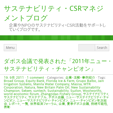
サステナビリティ・CSRマネジ
メントブログ
企業やNPOのサステナビリティ・CSR活動をサポートし
ていくブログです。
Menu
ダボス会議で発表された「2011年ニュー・
サステナビリティ・チャンピオン」
19. 9月 2011
·
1 comment
· Categories:
企業・活動・事例紹介
· Tags:
Broad Group
,
Equity Bank
,
Florida Ice & Farm
,
Grupo Balbo
,
Jain
Irrigation Systems
,
Manila Water Company
,
Masisa
,
MTR
Corporation
,
Natura
,
New Britain Palm Oil
,
New Sustainability
Champion
,
Sekem
,
suntech
,
Sustainability
,
Suzlon
,
Woolworths
,
world economic forum
,
Zhangzidao Fishery Group
,
サステイナビリティ
,
サステナビリティ
,
サステナブル
,
ダボス会議
,
ニュー・サステイナビリティ・チャ
ンピオン
,
ニュー・サステナビリティ・チャンピオン
,
ニュー・チャンピオン年次総
会
,
レポート
,
一覧
,
世界経済フォーラム
,
企業
,
夏季ダボス会議
,
持続可能性
,
表彰