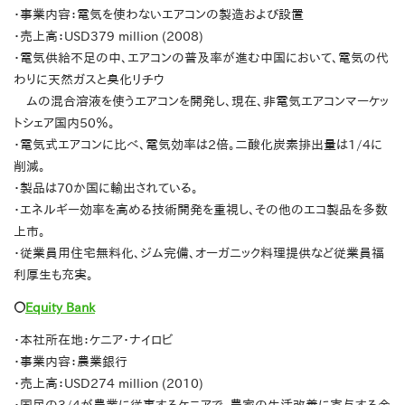
・事業内容：電気を使わないエアコンの製造および設置
・売上高：USD379 million (2008)
・電気供給不足の中、エアコンの普及率が進む中国において、電気の代
わりに天然ガスと臭化リチウ
ムの混合溶液を使うエアコンを開発し、現在、非電気エアコンマーケッ
トシェア国内50％。
・電気式エアコンに比べ、電気効率は2倍。二酸化炭素排出量は1/4に
削減。
・製品は70か国に輸出されている。
・エネルギー効率を高める技術開発を重視し、その他のエコ製品を多数
上市。
・従業員用住宅無料化、ジム完備、オーガニック料理提供など従業員福
利厚生も充実。
〇
Equity Bank
・本社所在地：ケニア・ナイロビ
・事業内容：農業銀行
・売上高：USD274 million (2010)