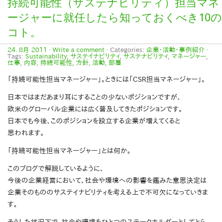
持続可能性（サステナビリティ）担当マネ
ージャーに就任したら知っておくべき10の
コト。
24. 8月 2011
·
Write a comment
· Categories:
企業・活動・事例紹介
·
Tags:
Sustainability
,
サステイナビリティ
,
サステナビリティ
,
マネージャー
,
仕事
,
内容
,
持続可能性
,
方針
,
活動
,
部署
「持続可能性担当マネージャー」。ときには「CSR担当マネージャー」。
日本ではまだあまり耳にすることの少ないポジションですが、
欧米のグローバル企業には広く普及してきたポジションです。
日本でも今後、このポジションを設立する企業が増えてくると
思われます。
「持続可能性担当マネージャー」とは何か。
このブログで解説しているように、
今後の企業経営において、社会や環境への影響を鑑みた意思決定は
企業そのもののサステイナビリティを考える上で不可欠になっていきま
す。