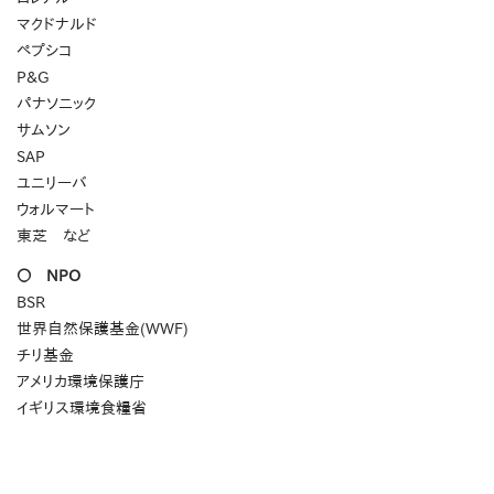
マクドナルド
ペプシコ
P&G
パナソニック
サムソン
SAP
ユニリーバ
ウォルマート
東芝 など
〇 NPO
BSR
世界自然保護基金(WWF)
チリ基金
アメリカ環境保護庁
イギリス環境食糧省