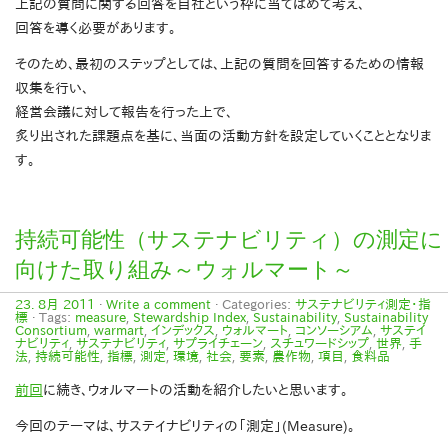
上記の質問に関する回答を自社という枠に当てはめて考え、
回答を導く必要があります。
そのため、最初のステップとしては、上記の質問を回答するための情報
収集を行い、
経営会議に対して報告を行った上で、
炙り出された課題点を基に、当面の活動方針を設定していくこととなりま
す。
持続可能性（サステナビリティ）の測定に
向けた取り組み～ウォルマート～
23. 8月 2011
·
Write a comment
· Categories:
サステナビリティ測定・指
標
· Tags:
measure
,
Stewardship Index
,
Sustainability
,
Sustainability
Consortium
,
warmart
,
インデックス
,
ウォルマート
,
コンソーシアム
,
サステイ
ナビリティ
,
サステナビリティ
,
サプライチェーン
,
スチュワードシップ
,
世界
,
手
法
,
持続可能性
,
指標
,
測定
,
環境
,
社会
,
要素
,
農作物
,
項目
,
食料品
前回
に続き、ウォルマートの活動を紹介したいと思います。
今回のテーマは、サステイナビリティの「測定」(Measure)。