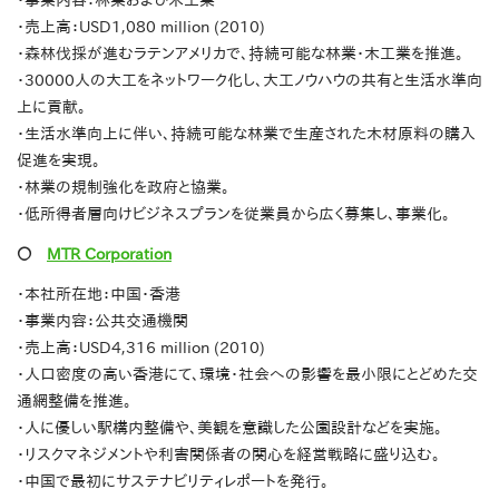
・事業内容：林業および木工業
・売上高：USD1,080 million (2010)
・森林伐採が進むラテンアメリカで、持続可能な林業・木工業を推進。
・30000人の大工をネットワーク化し、大工ノウハウの共有と生活水準向
上に貢献。
・生活水準向上に伴い、持続可能な林業で生産された木材原料の購入
促進を実現。
・林業の規制強化を政府と協業。
・低所得者層向けビジネスプランを従業員から広く募集し、事業化。
〇
MTR Corporation
・本社所在地：中国・香港
・事業内容：公共交通機関
・売上高：USD4,316 million (2010)
・人口密度の高い香港にて、環境・社会への影響を最小限にとどめた交
通網整備を推進。
・人に優しい駅構内整備や、美観を意識した公園設計などを実施。
・リスクマネジメントや利害関係者の関心を経営戦略に盛り込む。
・中国で最初にサステナビリティレポートを発行。