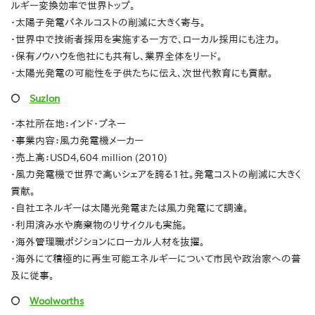
ルギー変換効率で世界トップ。
・太陽子発電パネルコストの削減に大きく寄与。
・世界中で技術者採用を実施する一方で、ローカル採用にも注力。
・保有ノウハウを他社にも共有し、業界全体をリード。
・太陽光発電の可能性を子供たちに伝え、次世代教育にも貢献。
〇
Suzlon
・本社所在地：インド・プネー
・事業内容：風力発電機メーカー
・売上高：USD4,604 million (2010)
・風力発電機で世界で高いシェアを誇る1社。発電コストの削減に大きく
貢献。
・自社エネルギーは太陽光発電または風力発電にて調達。
・利用済み水や廃棄物のリサイクルも実施。
・海外管理職ポジションにローカル人材を抜擢。
・海外にて積極的に再生可能エネルギーについて市民や政治家への普
及に従事。
〇
Woolworths