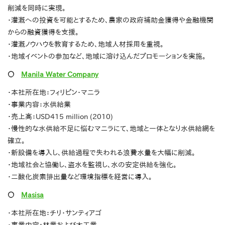
削減を同時に実現。
・灌漑への投資を可能とするため、農家の政府補助金獲得や金融機関
からの融資獲得を支援。
・灌漑ノウハウを教育するため、地域人材採用を重視。
・地域イベントの参加など、地域に溶け込んだプロモーションを実施。
〇
Manila Water Company
・本社所在地：フィリピン・マニラ
・事業内容：水供給業
・売上高：USD415 million (2010)
・慢性的な水供給不足に悩むマニラにて、地域と一体となり水供給網を
確立。
・新設備を導入し、供給過程で失われる浪費水量を大幅に削減。
・地域社会と協働し、盗水を監視し、水の安定供給を強化。
・二酸化炭素排出量など環境指標を経営に導入。
〇
Masisa
・本社所在地：チリ・サンティアゴ