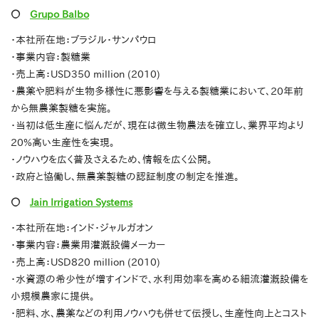
〇
Grupo Balbo
・本社所在地：ブラジル・サンパウロ
・事業内容：製糖業
・売上高：USD350 million (2010)
・農薬や肥料が生物多様性に悪影響を与える製糖業において、20年前
から無農薬製糖を実施。
・当初は低生産に悩んだが、現在は微生物農法を確立し、業界平均より
20%高い生産性を実現。
・ノウハウを広く普及さえるため、情報を広く公開。
・政府と協働し、無農薬製糖の認証制度の制定を推進。
〇
Jain Irrigation Systems
・本社所在地：インド・ジャルガオン
・事業内容：農業用灌漑設備メーカー
・売上高：USD820 million (2010)
・水資源の希少性が増すインドで、水利用効率を高める細流灌漑設備を
小規模農家に提供。
・肥料、水、農薬などの利用ノウハウも併せて伝授し、生産性向上とコスト