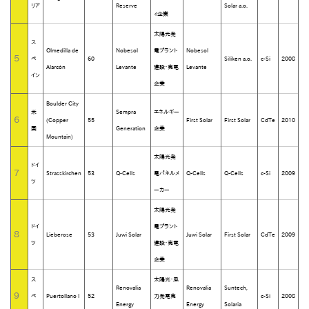
リア
Reserve
Solar a.o.
ィ企業
太陽光発
ス
Olmedilla de
Nobesol
電プラント
Nobesol
5
ペ
60
Siliken a.o.
c-Si
2008
Alarcón
Levante
建設・売電
Levante
イン
企業
Boulder City
米
Sempra
エネルギー
6
(Copper
55
First Solar
First Solar
CdTe
2010
国
Generation
企業
Mountain)
太陽光発
ドイ
7
Strasskirchen
53
Q-Cells
電パネルメ
Q-Cells
Q-Cells
c-Si
2009
ツ
ーカー
太陽光発
ドイ
電プラント
8
Lieberose
53
Juwi Solar
Juwi Solar
First Solar
CdTe
2009
ツ
建設・売電
企業
ス
太陽光・風
Renovalia
Renovalia
Suntech,
9
ペ
Puertollano I
52
力発電売
c-Si
2008
Energy
Energy
Solaria