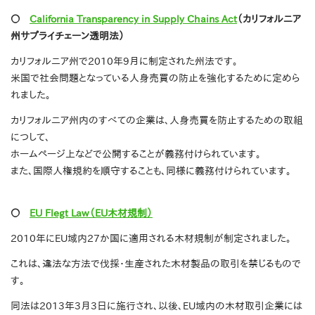
〇
California Transparency in Supply Chains Act
（カリフォルニア
州サプライチェーン透明法）
カリフォルニア州で2010年9月に制定された州法です。
米国で社会問題となっている人身売買の防止を強化するために定めら
れました。
カリフォルニア州内のすべての企業は、人身売買を防止するための取組
につして、
ホームページ上などで公開することが義務付けられています。
また、国際人権規約を順守することも、同様に義務付けられています。
〇
EU Flegt Law（EU木材規制）
2010年にEU域内27か国に適用される木材規制が制定されました。
これは、違法な方法で伐採・生産された木材製品の取引を禁じるもので
す。
同法は2013年3月3日に施行され、以後、EU域内の木材取引企業には