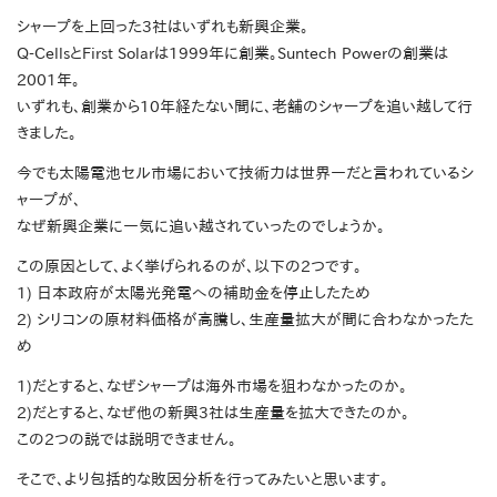
シャープを上回った3社はいずれも新興企業。
Q-CellsとFirst Solarは1999年に創業。Suntech Powerの創業は
2001年。
いずれも、創業から10年経たない間に、老舗のシャープを追い越して行
きました。
今でも太陽電池セル市場において技術力は世界一だと言われているシ
ャープが、
なぜ新興企業に一気に追い越されていったのでしょうか。
この原因として、よく挙げられるのが、以下の2つです。
1) 日本政府が太陽光発電への補助金を停止したため
2) シリコンの原材料価格が高騰し、生産量拡大が間に合わなかったた
め
1)だとすると、なぜシャープは海外市場を狙わなかったのか。
2)だとすると、なぜ他の新興3社は生産量を拡大できたのか。
この2つの説では説明できません。
そこで、より包括的な敗因分析を行ってみたいと思います。