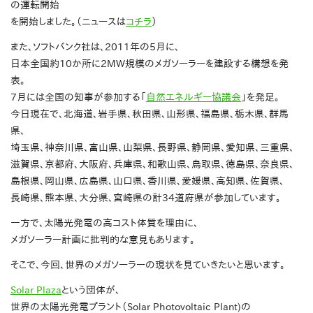
の運転開始
を開始しました。（ニュースは
コチラ
）
また、ソフトバンク社は、2011年の5月に、
日本全国約10か所に2MW規模のメガソーラーを建設する構想を発
表。
7月には全国の知事が参加する「
自然エネルギー協議会
」を発足。
今日現在で、北海道、岩手県、秋田県、山形県、福島県、栃木県、群馬
県、
埼玉県、神奈川県、富山県、山梨県、長野県、静岡県、愛知県、三重県、
滋賀県、京都府、大阪府、兵庫県、和歌山県、鳥取県、徳島県、奈良県、
島根県、岡山県、広島県、山口県、香川県、愛媛県、高知県、佐賀県、
長崎県、熊本県、大分県、宮崎県の計34道府県が参加しています。
一方で、太陽光発電の高コスト体質を理由に、
メガソーラー計画に批判的な意見もあります。
そこで、今回、世界のメガソーラーの現状を見ていきたいと思います。
Solar Plaza
という団体が、
世界の太陽光発電プラント（Solar Photovoltaic Plant)の