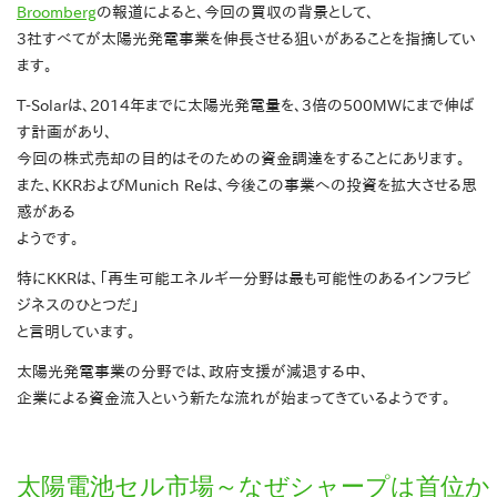
Broomberg
の報道によると、今回の買収の背景として、
3社すべてが太陽光発電事業を伸長させる狙いがあることを指摘してい
ます。
T-Solarは、2014年までに太陽光発電量を、3倍の500MWにまで伸ば
す計画があり、
今回の株式売却の目的はそのための資金調達をすることにあります。
また、KKRおよびMunich Reは、今後この事業への投資を拡大させる思
惑がある
ようです。
特にKKRは、「再生可能エネルギー分野は最も可能性のあるインフラビ
ジネスのひとつだ」
と言明しています。
太陽光発電事業の分野では、政府支援が減退する中、
企業による資金流入という新たな流れが始まってきているようです。
太陽電池セル市場～なぜシャープは首位か