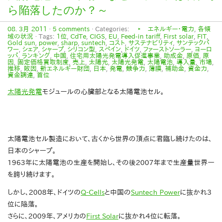
ら陥落したのか？～
08. 3月 2011
·
5 comments
· Categories:
‣ エネルギー・電力
,
各領
域の状況
· Tags:
1位
,
CdTe
,
CIGS
,
EU
,
Feed-in tariff
,
First solar
,
FIT
,
Gold sun
,
power
,
sharp
,
suntech
,
コスト
,
サステナビリティ
,
サンテックパ
ワー
,
シェア
,
シャープ
,
シリコン型
,
スペイン
,
ドイツ
,
ファーストソーラー
,
ヨーロ
ッパ
,
ランキング
,
中国
,
住宅用太陽光発電導入促進事業
,
助成金
,
原価
,
原
因
,
固定価格買取制度
,
売上
,
太陽光
,
太陽光発電
,
太陽電池
,
導入量
,
市場
,
推移
,
敗因
,
新エネルギー財団
,
日本
,
発電
,
競争力
,
薄膜
,
補助金
,
資金力
,
資金調達
,
首位
太陽光発電
モジュールの心臓部となる太陽電池セル。
太陽電池セル製造において、古くから世界の頂点に君臨し続けたのは、
日本のシャープ。
1963年に太陽電池の生産を開始し、その後2007年まで生産量世界一
を誇り続けます。
しかし、2008年、ドイツの
Q-Cells
と中国の
Suntech Power
に抜かれ3
位に陥落。
さらに、2009年、アメリカの
First Solar
に抜かれ4位に転落。