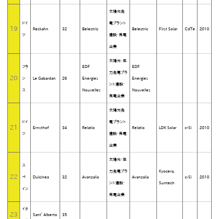
太陽光発
ドイ
電プラント
19
Reckahn
32
Belectric
Belectric
First Solar
CdTe
2010
ツ
建設・売電
企業
太陽光・風
フラ
EDF
EDF
力発電プラ
20
ン
Le Gabardan
26
Energies
Energies
ント建設・
ス
Nouvelles
Nouvelles
売電企業
太陽光発
ドイ
電プラント
21
Ernsthof
34
Relatio
Relatio
LDK Solar
c-Si
2010
ツ
建設・売電
企業
太陽光・風
ス
力発電プラ
Kyocera,
22
ペ
Dulcinea
32
Avanzalia
Avanzalia
c-Si
2010
ント建設・
Suntech
イン
売電企業
イタ
23
Sant’ Alberto
35