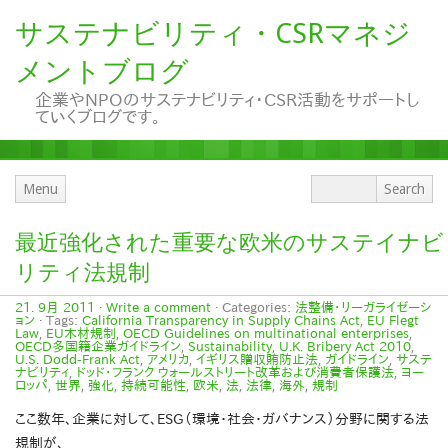
サステナビリティ・CSRマネジ
メントブログ
企業やNPOのサステナビリティ・CSR活動をサポートし
ていくブログです。
Menu
最近強化された重要な欧米のサステイナビ
リティ法規制
21. 9月 2011
·
Write a comment
· Categories:
法整備・リーガライゼーシ
ョン
· Tags:
California Transparency in Supply Chains Act
,
EU Flegt
Law
,
EU木材規制
,
OECD Guidelines on multinational enterprises
,
OECD多国籍企業ガイドライン
,
Sustainability
,
U.K. Bribery Act 2010
,
U.S. Dodd-Frank Act
,
アメリカ
,
イギリス贈収賄防止法
,
ガイドライン
,
サステ
ナビリティ
,
ドッド・フランク ウォールストリート改革および消費者保護法
,
ヨー
ロッパ
,
世界
,
強化
,
持続可能性
,
欧米
,
法
,
法律
,
海外
,
規制
ここ数年、企業に対して、ESG（環境・社会・ガバナンス）分野に関する法
規制が、