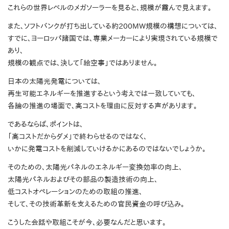
これらの世界レベルのメガソーラーを見ると、規模が霞んで見えます。
また、ソフトバンクが打ち出している約200MW規模の構想については、
すでに、ヨーロッパ諸国では、専業メーカーにより実現されている規模で
あり、
規模の観点では、決して「絵空事」ではありません。
日本の太陽光発電については、
再生可能エネルギーを推進するという考えでは一致していても、
各論の推進の場面で、高コストを理由に反対する声があります。
であるならば、ポイントは、
「高コストだからダメ」で終わらせるのではなく、
いかに発電コストを削減していけるかにあるのではないでしょうか。
そのための、太陽光パネルのエネルギー変換効率の向上、
太陽光パネルおよびその部品の製造技術の向上、
低コストオペレーションのための取組の推進、
そして、その技術革新を支えるための官民資金の呼び込み。
こうした会話や取組こそが今、必要なんだと思います。