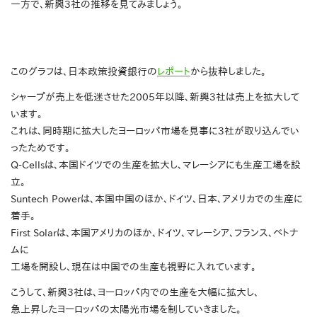
一方で、新興3社の推移を見てみましょう。
このグラフは、日本政策投資銀行の
レポート
から抜粋しました。
シャープが売上を低迷させた2005年以降、新興3社は売上を拡大して
います。
これは、同時期に拡大したヨーロッパ市場を見事に3社が取り込んでい
ったためです。
Q-Cellsは、本国ドイツでの生産を拡大し、マレーシアにも生産工場を設
立。
Suntech Powerは、本国中国のほか、ドイツ、日本、アメリカでの生産に
着手。
First Solarは、本国アメリカのほか、ドイツ、マレーシア、フランス、ベトナ
ムに
工場を開設し、現在は中国での生産も視野に入れています。
こうして、新興3社は、ヨーロッパ内での生産を大幅に拡大し、
急上昇したヨーロッパの太陽光市場を制していきました。