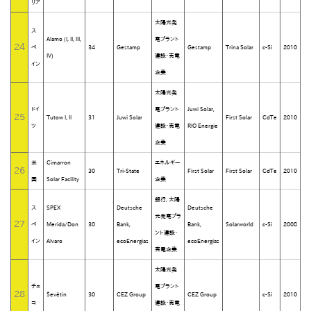
リア
太陽光発
ス
Alamo (I, II, III,
電プラント
24
ペ
34
Gestamp
Gestamp
Trina Solar
c-Si
2010
IV)
建設・売電
イン
企業
太陽光発
ドイ
電プラント
Juwi Solar,
25
Tutow I, II
31
Juwi Solar
First Solar
CdTe
2010
ツ
建設・売電
RIO Energie
企業
米
Cimarron
エネルギー
26
30
Tri-State
First Solar
First Solar
CdTe
2010
国
Solar Facility
企業
銀行, 太陽
ス
SPEX
Deutsche
Deutsche
光発電プラ
27
ペ
Merida/Don
30
Bank,
Bank,
Solarworld
c-Si
2008
ント建設・
イン
Alvaro
ecoEnergías
ecoEnergías
売電企業
太陽光発
チェ
電プラント
28
Ševětín
30
CEZ Group
CEZ Group
c-Si
2010
コ
建設・売電