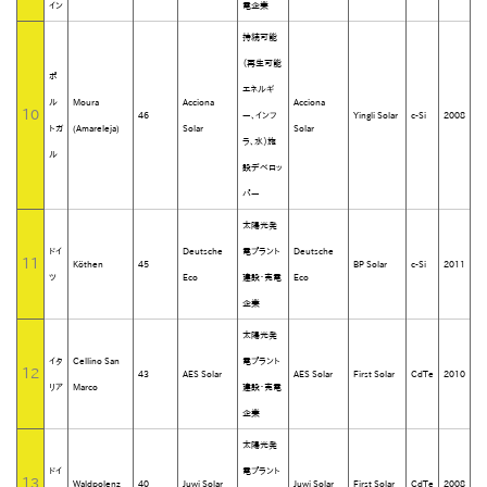
イン
電企業
持続可能
（再生可能
ポ
エネルギ
ル
Moura
Acciona
Acciona
10
46
ー、インフ
Yingli Solar
c-Si
2008
トガ
(Amareleja)
Solar
Solar
ラ、水）施
ル
設デベロッ
パー
太陽光発
ドイ
Deutsche
電プラント
Deutsche
11
Köthen
45
BP Solar
c-Si
2011
ツ
Eco
建設・売電
Eco
企業
太陽光発
イタ
Cellino San
電プラント
12
43
AES Solar
AES Solar
First Solar
CdTe
2010
リア
Marco
建設・売電
企業
太陽光発
ドイ
電プラント
13
Waldpolenz
40
Juwi Solar
Juwi Solar
First Solar
CdTe
2008