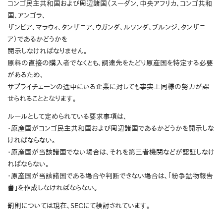
コンゴ民主共和国および周辺諸国（スーダン、中央アフリカ、コンゴ共和
国、アンゴラ、
ザンビア、マラウィ、タンザニア、ウガンダ、ルワンダ、ブルンジ、タンザニ
ア）であるかどうかを
開示しなければなりません。
原料の直接の購入者でなくとも、調達先をたどり原産国を特定する必要
があるため、
サプライチェーンの途中にいる企業に対しても事実上同様の努力が課
せられることとなります。
ルールとして定められている要求事項は、
・原産国がコンゴ民主共和国および周辺諸国であるかどうかを開示しな
ければならない。
・原産国が当該諸国でない場合は、それを第三者機関などが認証しなけ
ればならない。
・原産国が当該諸国である場合や判断できない場合は、｢紛争鉱物報告
書｣を作成しなければならない。
罰則については現在、SECにて検討されています。