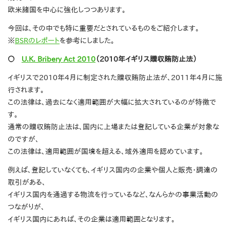
欧米諸国を中心に強化しつつあります。
今回は、その中でも特に重要だとされているものをご紹介します。
※
BSRのレポート
を参考にしました。
〇
U.K. Bribery Act 2010
（2010年イギリス贈収賄防止法）
イギリスで2010年4月に制定された贈収賄防止法が、2011年4月に施
行されます。
この法律は、過去になく適用範囲が大幅に拡大されているのが特徴で
す。
通常の贈収賄防止法は、国内に上場または登記している企業が対象な
のですが、
この法律は、適用範囲が国境を超える、域外適用を認めています。
例えば、登記していなくても、イギリス国内の企業や個人と販売・調達の
取引がある、
イギリス国内を通過する物流を行っているなど、なんらかの事業活動の
つながりが、
イギリス国内にあれば、その企業は適用範囲となります。