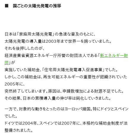
■ 国ごとの太陽光発電の推移
日本は「家庭用太陽光発電」の急速な普及のもとに、
太陽光発電の導入量は2003年まで世界一を誇っていました。
それを後押ししたのが、
経済産業省資源エネルギー庁所管の財団法人である「
新エネルギー財
団
」が
実施していた補助金、「住宅用太陽光発電導入促進事業」でした。
しかし、この補助金は、再生可能エネルギーの重要性が認識されていた
2005年に、
突然終了してしまいます。原因は、申請数増加による財源不足でした。
その結果、日本の累積導入量の伸び率は鈍化していきました。
一方で、対象的な動きをとったのはヨーロッパ諸国。特にドイツとスペイン
でした。
ドイツでは2004年、スペインでは2007年に、本格的な補助金制度が法
整備されました。