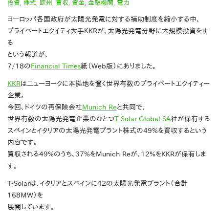
投資
,
株式
,
欧州
,
買収
,
資金
,
金融機関
,
電力
ヨーロッパ各国政府が太陽光発電に対する補助制度を縮小する中、
プライベートエクイティ大手KKRが、太陽光発電分野に大規模投資をす
る
という報道が、
7/18の
Financial Times
紙（Web版）にありました。
KKR
はニューヨークに本拠地を置く世界有数のプライベートエクイティー
企業。
今回、ドイツの再保険会社
Munich Re
と共同で、
世界有数の太陽光発電企業のひとつ
T-Solar Global SA
社が保有する
スペインとイタリアの太陽光発電プラント株式の49%を買収するという
内容です。
買収される49%のうち、37%をMunich Reが、12%をKKRが保有しま
す。
T-Solarは、イタリアとスペインに42の太陽光発電プラント（合計
168MW）を
展開しています。