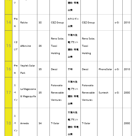
ツ
建設・売電
企業
チェ
エネルギー
14
Ralsko
38
CEZ Group
CEZ Group
c-Si
2010
コ
企業
太陽光発
Reno Solar,
Reno Solar,
イタ
電プラント
15
Alfonsine
36
Tozzi
Tozzi
リア
建設・売電
Holding
Holding
企業
チェ
Vepřek Solar
16
35
Decci
不明
Decci
PhonoSolar
c-Si
2010
コ
Park
太陽光発
ス
Fotowatio
Fotowatio
La Magascona
電プラント
17
ペ
35
Renewable
Renewable
Suntech
c-Si
2008
& Magasquilla
建設・売電
イン
Ventures
Ventures
企業
太陽光発
ス
電プラント
18
ペ
Arnedo
34
T-Solar
T-Solar
2008
建設・売電
イン
企業