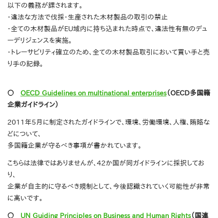
以下の義務が課されます。
・違法な方法で伐採・生産された木材製品の取引の禁止
・全ての木材製品がEU域内に持ち込まれた時点で、違法性有無のデュ
ーデリジェンスを実施。
・トレーサビリティ確立のため、全ての木材製品取引において買い手と売
り手の記録。
〇
OECD Guidelines on multinational enterprises
（OECD多国籍
企業ガイドライン）
2011年5月に制定されたガイドラインで、環境、労働環境、人権、賄賂な
どについて、
多国籍企業が守るべき事項が書かれています。
こちらは法律ではありませんが、42か国が同ガイドラインに採択してお
り、
企業が自主的に守るべき規制として、今後認識されていく可能性が非常
に高いです。
〇
UN Guiding Principles on Business and Human Rights
（国連