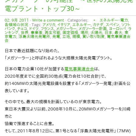
電プラント・トップ30～
02. 9月 2011
·
Write a comment
· Categories:
‣ エネルギー・電力
,
各領域の状況
· Tags:
アメリカ
,
イタリア
,
エネルギー
,
カナダ
,
スペイン
,
ソフト
バンク
,
チェコ
,
ドイツ
,
フランス
,
メガソーラー
,
メガソーラー計画
,
ヨーロッパ
,
ラ
ンキング
,
世界
,
事業者
,
再生可能
,
固定価格
,
場所
,
太陽光
,
日本
,
最大
,
東
京電力
,
浮島太陽光発電所
,
発電
,
立地
,
規模
,
買い取り制度
,
電気事業連合
会
日本で最近話題になり始めた、
「メガソーラー」と呼ばれるような大規模太陽光発電プラント。
日本の電力企業10社が加盟する
電気事業連合会
は、
2020年度までに全国約30地点(電力会社10社合計)で、
約140MWの太陽光発電設備を設置する「メガソーラー発電」計画を公
表しています。
その中でも、最大の規模を計画しているのが東京電力。
東日本大震災より以前、2008年10月に、20MWのメガソーラーを川崎
市と
協働で推進することに合意。
そして、2011年8月12日に、第1号となる「浮島太陽光発電所」（7MW)