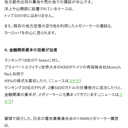
地方都市近郊の農地や荒れ地での建設が中心です。
洋上や山間部に設置されているケースは、
トップ30の中にはありません。
また、既存の地方空港の空き地を利用したメガソーラーの建設も、
ヨーロッパを中心に見られます。
4. 金融関係資本の投資が加速
ランキング18位のT-Solarに対し、
プライベートエクイティ世界大手のKKRがドイツの再保険会社Munich
Reと共同で
49%の株式を買収したり、（ニュースは
コチラ
）
ランキング30位のFPLが、2億5000万ドルの社債発行に成功したりと、
金融関連の資本が、メガソーラーにも集まってきています。(ニュースは
コ
チラ
）
冒頭で紹介した、日本の電気事業連合会の14MWメガソーラー構想
は、