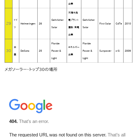
企業
太陽光発
ドイ
Gehrlicher
電プラント
Gehrlicher
29
Helmeringen
26
First Solar
CdTe
2010
ツ
Solar
建設・売電
Solar
企業
Floride
Floride
米
エネルギー
30
DeSoto
25
Power &
Power &
Sunpower
c-Si
2009
国
企業
Light
Light
メガソーラー・トップ30の場所