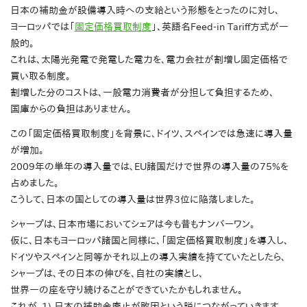
日本の補助金が設備導入時への支給という形態をとったのに対し、
ヨーロッパでは「
固定価格買取制度
」、英語名Feed-in Tariff方式が一
般的。
これは、太陽光発電で発電した電力を、電力会社が割増し固定価格で
買い取る制度。
割増した分のコストは、一般電力消費者が分担して負担するため、
国庫からの負担はありません。
この「固定価格買取制度」を背景に、ドイツ、スペインでは急速に導入量
が増加。
2009年の単年の導入量では、EU諸国だけで世界の導入量の75%を
占めました。
こうして、日本の国としての導入量は世界3位に陥落しました。
シャープは、日本市場においてシェアは今も昔もナンバーワン。
仮に、日本もヨーロッパ諸国と同様に、「固定価格買取制度」を導入し、
ドイツやスペインと同等かそれ以上の導入実績を持てていたとしたら、
シャープは、その日本の伸びを、自社の実績とし、
世界一の座を守り続けることができていたかもしれません。
これが、1) 日本の補助金廃止が敗因という説につながっていきます。