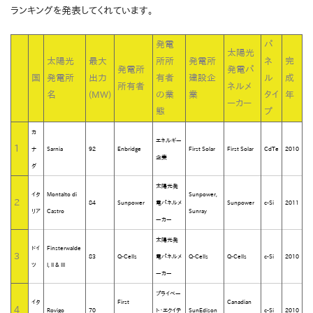
ランキングを発表してくれています。
発電
パ
太陽光
太陽光
最大
所所
発電所
ネ
完
発電所
発電パ
国
発電所
出力
有者
建設企
ル
成
所有者
ネルメ
名
(MW)
の業
業
タイ
年
ーカー
態
プ
カ
エネルギー
1
ナ
Sarnia
92
Enbridge
First Solar
First Solar
CdTe
2010
企業
ダ
太陽光発
イタ
Montalto di
Sunpower,
2
84
Sunpower
電パネルメ
Sunpower
c-Si
2011
リア
Castro
Sunray
ーカー
太陽光発
ドイ
Finsterwalde
3
83
Q-Cells
電パネルメ
Q-Cells
Q-Cells
c-Si
2010
ツ
I, II & III
ーカー
プライベー
イタ
First
Canadian
4
Rovigo
70
ト・エクイテ
SunEdison
c-Si
2010